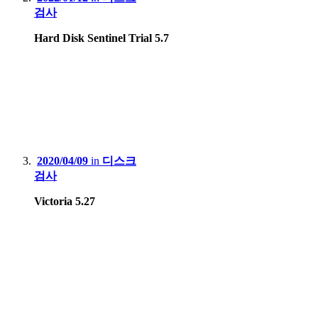
검사
Hard Disk Sentinel Trial 5.7
2020/04/09
in
디스크
검사
Victoria 5.27