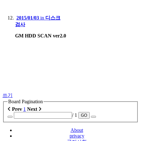
2015/01/03
in
디스크
검사
GM HDD SCAN ver2.0
쓰기
Board Pagination
Prev
1
Next
/ 1
GO
About
privacy