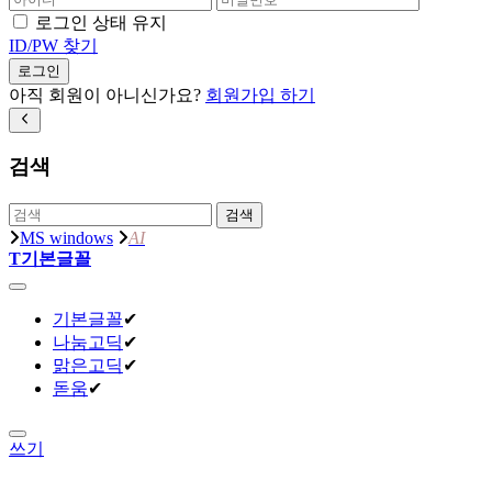
로그인 상태 유지
ID/PW 찾기
로그인
아직 회원이 아니신가요?
회원가입 하기
검색
검색
MS windows
AI
T
기본글꼴
기본글꼴
✔
나눔고딕
✔
맑은고딕
✔
돋움
✔
쓰기