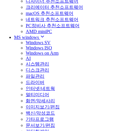
디자이너 추천소프트웨어
크리에이터 추천소프트웨어
macOS 추천소프트웨어
네트워크 추천소프트웨어
PC정비사 추천소프트웨어
AMD miniPC
MS windows
Windows SV
Windows ISO
Windows on Arm
AI
시스템관리
디스크관리
파일관리
드라이버
인터넷/네트웍
멀티미디어
화면/악세사리
이미지보기/편집
백신/악성코드
기타프로그램
문서보기/편집