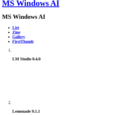
MS Windows AI
MS Windows AI
List
Zine
Gallery
FirstThumb
LM Studio 0.4.0
Lemonade 9.1.1