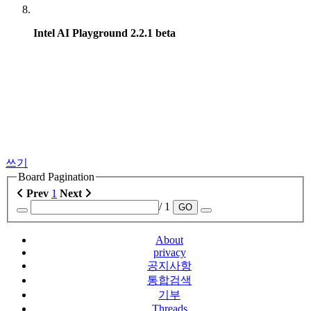
Intel AI Playground 2.2.1 beta
쓰기
Board Pagination
Prev
1
Next
/ 1
GO
About
privacy
공지사항
통합검색
기부
Threads