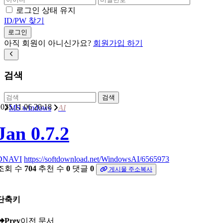
로그인 상태 유지
ID/PW 찾기
로그인
아직 회원이 아니신가요?
회원가입 하기
검색
검색
025.11.06 20:18
MS windows
AI
Jan 0.7.2
DNAVI
https://softdownload.net/WindowsAI/6565973
조회 수
704
추천 수
0
댓글
0
게시물 주소복사
단축키
Prev
이전 문서