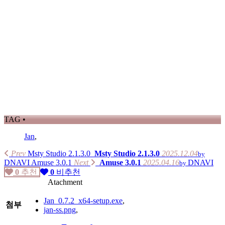
TAG •
Jan
,
Prev
Msty Studio 2.1.3.0
Msty Studio 2.1.3.0
2025.12.04
by
DNAVI
Amuse 3.0.1
Next
Amuse 3.0.1
2025.04.16
DNAVI
by
0
추천
0
비추천
Atachment
Jan_0.7.2_x64-setup.exe
,
첨부
jan-ss.png
,