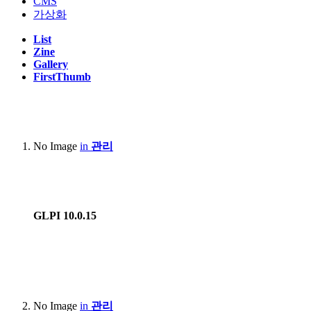
CMS
가상화
List
Zine
Gallery
FirstThumb
No Image
in
관리
GLPI 10.0.15
No Image
in
관리