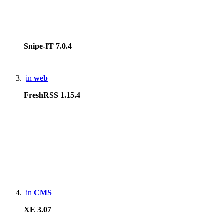
Snipe-IT 7.0.4
in
web
FreshRSS 1.15.4
in
CMS
XE 3.07