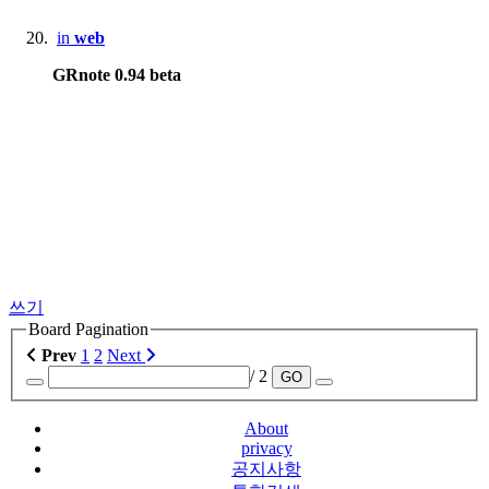
in
web
GRnote 0.94 beta
쓰기
Board Pagination
Prev
1
2
Next
/ 2
GO
About
privacy
공지사항