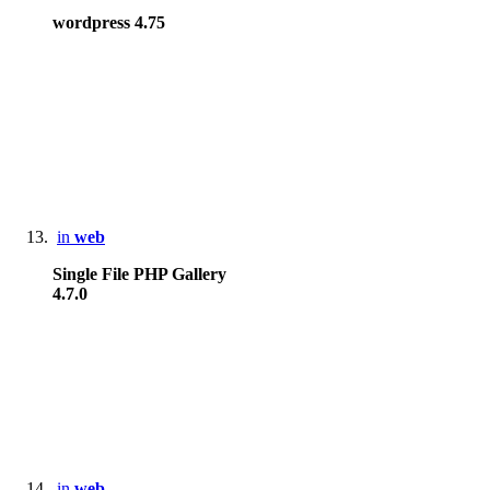
wordpress 4.75
in
web
Single File PHP Gallery
4.7.0
in
web