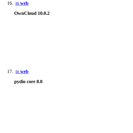
in
web
OwnCloud 10.0.2
in
web
pydio core 8.0