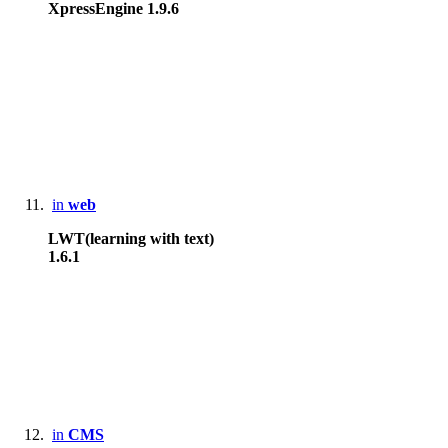
XpressEngine 1.9.6
in
web
LWT(learning with text)
1.6.1
in
CMS