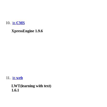
in
CMS
XpressEngine 1.9.6
in
web
LWT(learning with text)
1.6.1