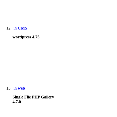
in
CMS
wordpress 4.75
in
web
Single File PHP Gallery
4.7.0