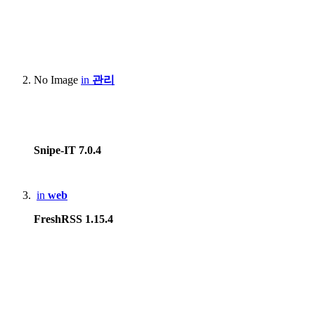
Synology.DS218+
BUFFALO LinkStation Live LS-XL/E
Smartphone
:
No Image
in
관리
Motorola Edge 20 pro
Apple iPhone 12
Apple iPhone 15 Pro Max
Snipe-IT 7.0.4
Samsung Galaxy S8
Xiaomi Redmi Note 4, Mi 8
in
web
Lenovo Phab2 Pro
FreshRSS 1.15.4
Apple iPhone 5
Huawei X3, Nova Smart
Blackberry 9790