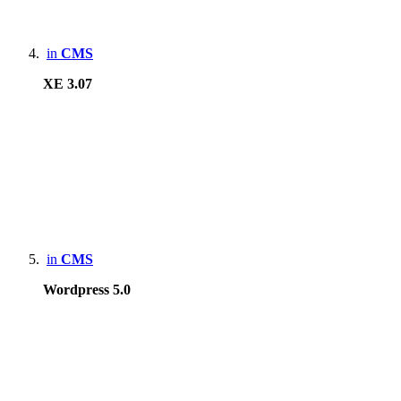
Tablet
:
in
CMS
Apple iPad 9th gen
XE 3.07
Apple iPad Air2
Samsung Galaxy Tab S7+
Lenovo Xiaoxin 2022
Game Console :
Sony PSP, PS3, PS4 Pro, PS5
in
CMS
Microsoft Xbox 360, Xbox One X
Wordpress 5.0
Nintendo DS Lite, 3DS XL, Switch Lite, Switch
HardKernel Odrid Go Advance Black Edition
Gamepark GP2X-F100
Valve Steam deck LCD