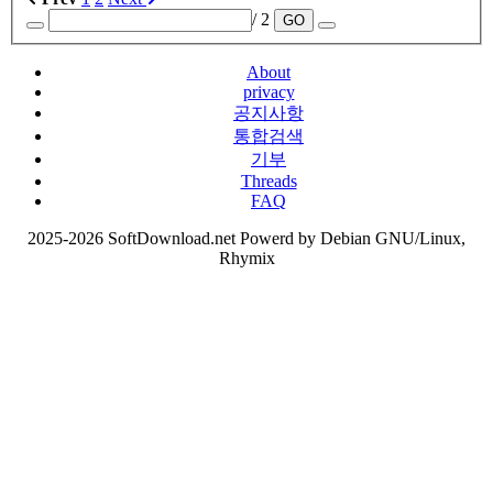
/ 2
GO
About
privacy
공지사항
통합검색
기부
Threads
FAQ
2025-2026 SoftDownload.net Powerd by Debian GNU/Linux,
Rhymix