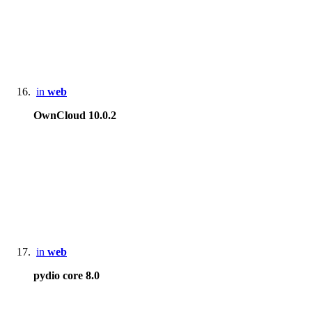
in
web
OwnCloud 10.0.2
in
web
pydio core 8.0