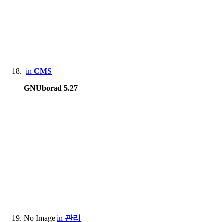
in
CMS
GNUborad 5.27
No Image
in
관리