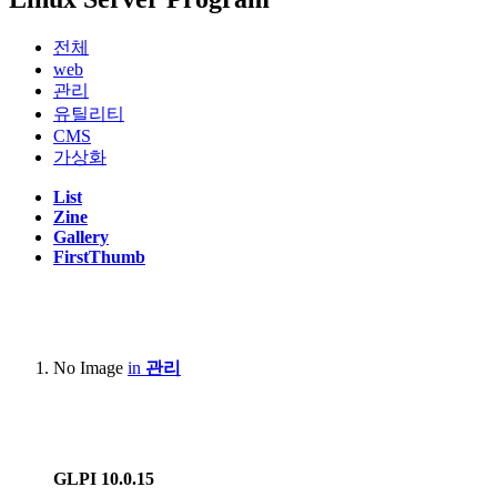
Acer Swift 14 AI 2024(Qualcomm SnapDragon X Plus X1P4200)
전체
Apple Macbook Air 2022 (M2, A2681)
web
관리
Lenovo LEGION 5 Pro 16ACH R7 STORM (AMD R7-5800H,
유틸리티
NVIDIA RTX3060 laptop)
CMS
가상화
Lenovo Thinkpad T420s(Intel i5-2540M)
List
Apple Macbook Air 2011 Mid( i5-2467M, A1370)
Zine
Gallery
FirstThumb
Server :
Dell PowerEdge R420(Intel XEON E5-2407)
Dell PowerEdge R710(Intel XEON E5620 x2, 32GB)
No Image
in
관리
HP Proliant Microserver Gen8(Intel XEON E3-1230V2)
NAS :
GLPI 10.0.15