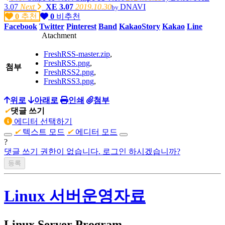
3.07
Next
XE 3.07
2019.10.30
DNAVI
by
0
추천
0
비추천
가지고 있는 제품리스트
Facebook
Twitter
Pinterest
Band
KakaoStory
Kakao
Line
Atachment
PC :
FreshRSS-master.zip
,
homebuilt computer
(Intel i7-4790K, ASUS MAXIMUS Ranger Vii,
FreshRSS.png
,
AMD Radeon R290),
첨부
FreshRSS2.png
,
FreshRSS3.png
,
homebuilt computer
(AMD Phenom X4 630, GIGABYTE GA-61P-
S3, NVIDIA GT8600),
위로
아래로
인쇄
첨부
Apple iMac 2009 late(Intel E7600)
✔
댓글 쓰기
에디터 선택하기
Apple MacMini 2018(Intel i5-8500B, A1993)
✔
텍스트 모드
✔
에디터 모드
?
homebuilt computer(
AMD Ryzen 5700x3d, Asrock B450 Steel
Legend, Intel A770)
댓글 쓰기 권한이 없습니다. 로그인 하시겠습니까?
Beelink SER 7 (AMD Ryzen 7840HS)
Firebat S1(Intel N100)
Linux 서버운영자료
Notebook :
Linux Server Program