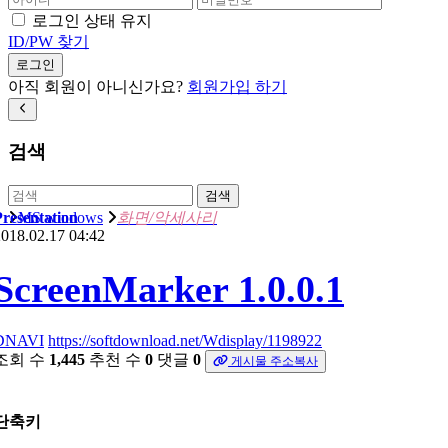
로그인 상태 유지
ID/PW 찾기
로그인
아직 회원이 아니신가요?
회원가입 하기
검색
검색
Presentation
MS windows
화면/악세사리
018.02.17 04:42
ScreenMarker 1.0.0.1
DNAVI
https://softdownload.net/Wdisplay/1198922
조회 수
1,445
추천 수
0
댓글
0
게시물 주소복사
단축키