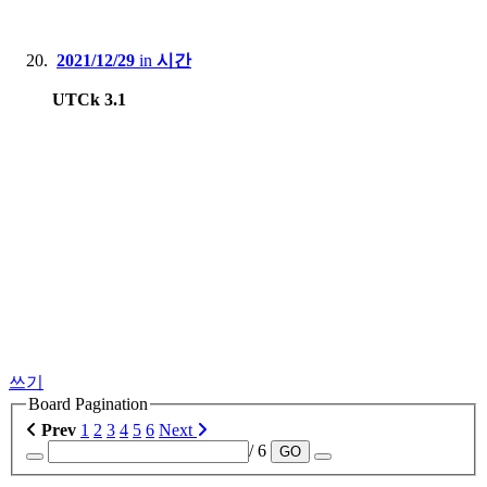
2021/12/29
in
시간
UTCk 3.1
쓰기
Board Pagination
Prev
1
2
3
4
5
6
Next
/ 6
GO