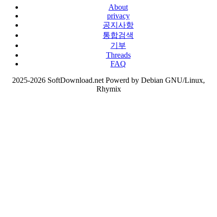
About
privacy
공지사항
통합검색
기부
Threads
FAQ
2025-2026 SoftDownload.net Powerd by Debian GNU/Linux,
Rhymix