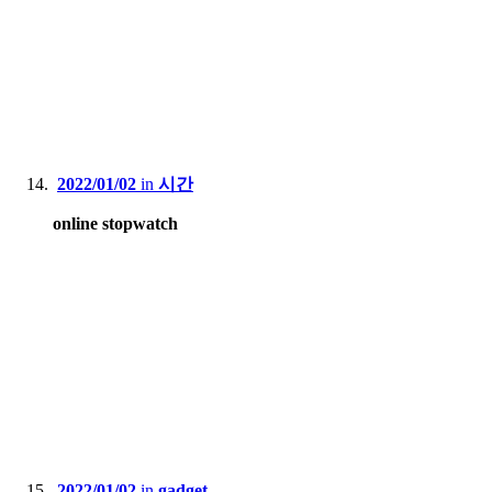
2022/01/02
in
시간
online stopwatch
2022/01/02
in
gadget