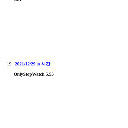
2021/12/29
in
시간
OnlyStopWatch 5.55