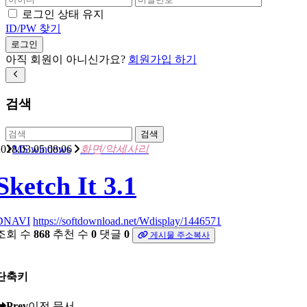
로그인 상태 유지
ID/PW 찾기
로그인
아직 회원이 아니신가요?
회원가입 하기
검색
검색
018.03.05 08:06
MS windows
화면/악세사리
Sketch It 3.1
DNAVI
https://softdownload.net/Wdisplay/1446571
조회 수
868
추천 수
0
댓글
0
게시물 주소복사
단축키
Prev
이전 문서