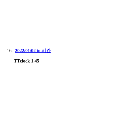
2022/01/02
in
시간
TTclock 1.45