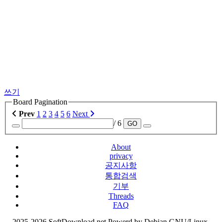
쓰기
Board Pagination
Prev
1
2
3
4
5
6
Next
/ 6
GO
About
privacy
공지사항
통합검색
기부
Threads
FAQ
2025-2026 SoftDownload.net Powerd by Debian GNU/Linux,