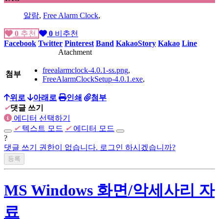
알람
,
Free Alarm Clock
,
0
추천
0
비추천
Facebook
Twitter
Pinterest
Band
KakaoStory
Kakao
Line
Atachment
freealarmclock-4.0.1-ss.png
,
첨부
FreeAlarmClockSetup-4.0.1.exe
,
위로
아래로
인쇄
첨부
✔
댓글 쓰기
에디터 선택하기
✔
텍스트 모드
✔
에디터 모드
?
댓글 쓰기 권한이 없습니다. 로그인 하시겠습니까?
MS Windows 화면/악세사리 자
료