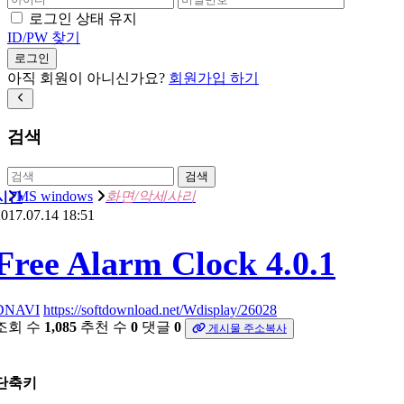
로그인 상태 유지
ID/PW 찾기
로그인
아직 회원이 아니신가요?
회원가입 하기
검색
검색
MS windows
화면/악세사리
시간
017.07.14 18:51
Free Alarm Clock 4.0.1
DNAVI
https://softdownload.net/Wdisplay/26028
조회 수
1,085
추천 수
0
댓글
0
게시물 주소복사
단축키