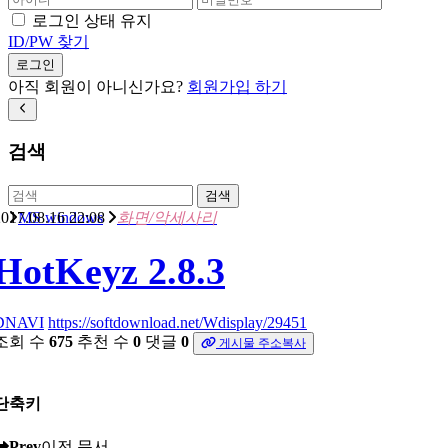
로그인 상태 유지
ID/PW 찾기
로그인
아직 회원이 아니신가요?
회원가입 하기
검색
검색
017.08.16 22:08
MS windows
화면/악세사리
HotKeyz 2.8.3
DNAVI
https://softdownload.net/Wdisplay/29451
조회 수
675
추천 수
0
댓글
0
게시물 주소복사
단축키
Prev
이전 문서