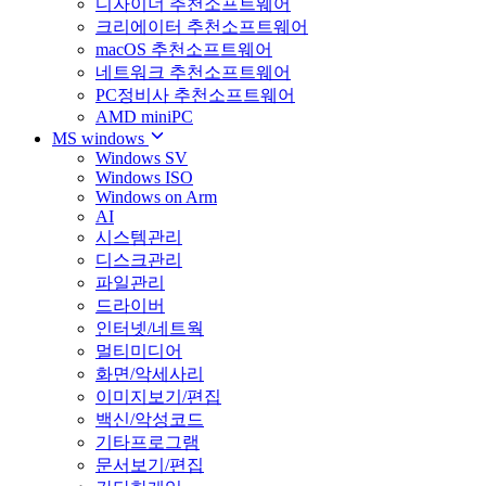
디자이너 추천소프트웨어
크리에이터 추천소프트웨어
macOS 추천소프트웨어
네트워크 추천소프트웨어
PC정비사 추천소프트웨어
AMD miniPC
MS windows
Windows SV
Windows ISO
Windows on Arm
AI
시스템관리
디스크관리
파일관리
드라이버
인터넷/네트웍
멀티미디어
화면/악세사리
이미지보기/편집
백신/악성코드
기타프로그램
문서보기/편집