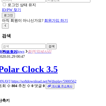
로그인 상태 유지
ID/PW 찾기
로그인
아직 회원이 아니신가요?
회원가입 하기
검색
검색
MS windows
화면/악세사리
화면보호기
020.01.29 00:47
Polar Clock 3.5
DNAVI
https://softdownload.net/Wdisplay/5900562
조회 수
804
추천 수
0
댓글
0
게시물 주소복사
단축키