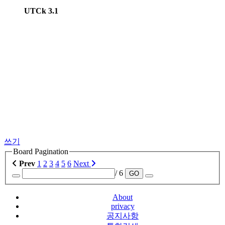
UTCk 3.1
쓰기
Board Pagination
Prev
1
2
3
4
5
6
Next
/ 6
GO
About
privacy
공지사항