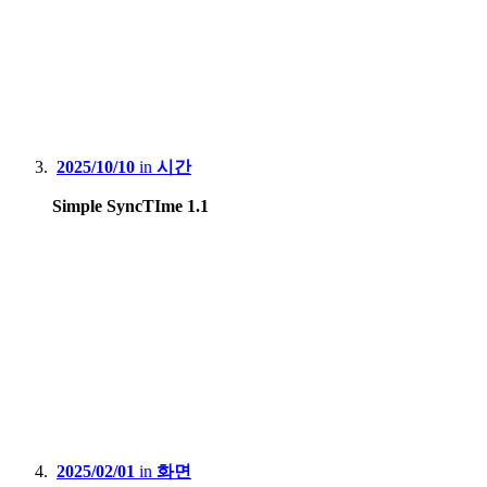
2025/10/10
in
시간
Simple SyncTIme 1.1
2025/02/01
in
화면