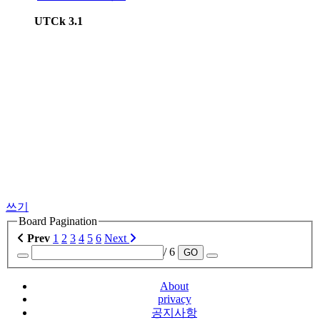
UTCk 3.1
쓰기
Board Pagination
Prev
1
2
3
4
5
6
Next
/ 6
GO
About
privacy
공지사항