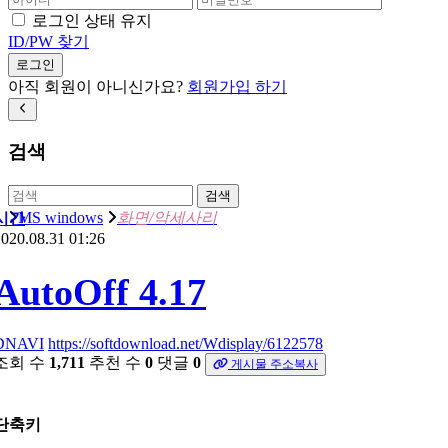
로그인 상태 유지
ID/PW 찾기
로그인
아직 회원이 아니신가요?
회원가입 하기
검색
검색
MS windows
화면/악세사리
시간
020.08.31 01:26
AutoOff 4.17
DNAVI
https://softdownload.net/Wdisplay/6122578
조회 수
1,711
추천 수
0
댓글
0
게시물 주소복사
단축키