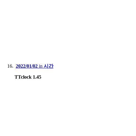
2022/01/02
in
시간
TTclock 1.45