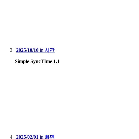
2025/10/10
in
시간
Simple SyncTIme 1.1
2025/02/01
in
화면