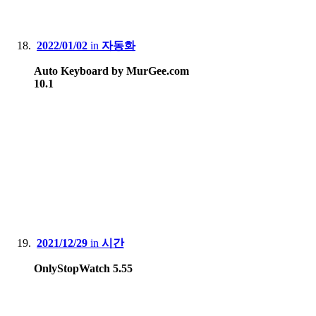
2022/01/02
in
자동화
Auto Keyboard by MurGee.com
10.1
2021/12/29
in
시간
OnlyStopWatch 5.55