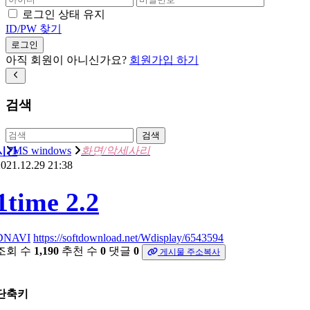
로그인 상태 유지
ID/PW 찾기
로그인
아직 회원이 아니신가요?
회원가입 하기
검색
검색
MS windows
화면/악세사리
시간
021.12.29 21:38
1time 2.2
DNAVI
https://softdownload.net/Wdisplay/6543594
조회 수
1,190
추천 수
0
댓글
0
게시물 주소복사
단축키