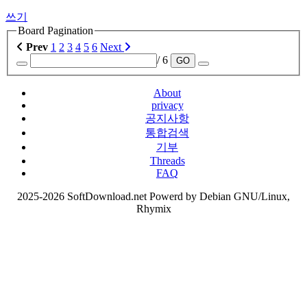
쓰기
Board Pagination
Prev
1
2
3
4
5
6
Next
/ 6
GO
About
privacy
공지사항
통합검색
기부
Threads
FAQ
2025-2026 SoftDownload.net Powerd by Debian GNU/Linux,
Rhymix