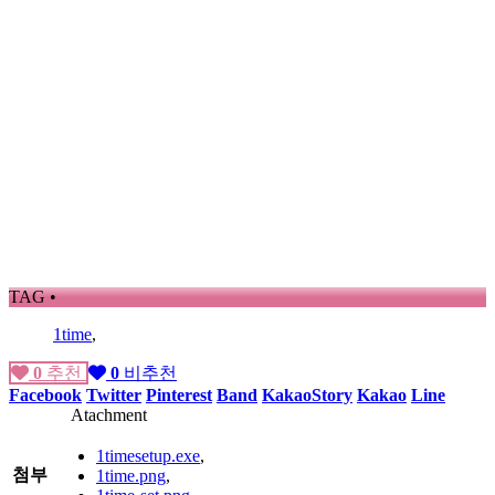
TAG •
1time
,
0
추천
0
비추천
Facebook
Twitter
Pinterest
Band
KakaoStory
Kakao
Line
Atachment
1timesetup.exe
,
첨부
1time.png
,