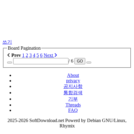
쓰기
Board Pagination
Prev
1
2
3
4
5
6
Next
/ 6
GO
About
privacy
공지사항
통합검색
기부
Threads
FAQ
2025-2026 SoftDownload.net Powerd by Debian GNU/Linux,
Rhymix