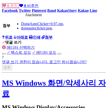
0
추천
0
비추천
Facebook
Twitter
Pinterest
Band
KakaoStory
Kakao
Line
Atachment
DongAutoClicker+0.97.zip
,
첨부
dongautoclicker.png
,
위로
아래로
인쇄
첨부
✔
댓글 쓰기
에디터 선택하기
✔
텍스트 모드
✔
에디터 모드
?
댓글 쓰기 권한이 없습니다. 로그인 하시겠습니까?
MS Windows 화면/악세사리 자
료
MS Windows Display/Accessories