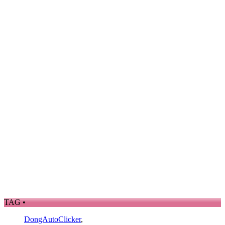
TAG •
DongAutoClicker
,