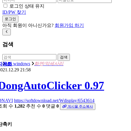
로그인 상태 유지
ID/PW 찾기
로그인
아직 회원이 아니신가요?
회원가입 하기
검색
검색
MS windows
화면/악세사리
자동화
021.12.29 21:58
DongAutoClicker 0.97
DNAVI
https://softdownload.net/Wdisplay/6543614
조회 수
1,282
추천 수
0
댓글
0
게시물 주소복사
단축키