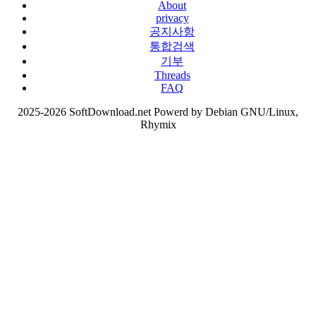
About
privacy
공지사항
통합검색
기부
Threads
FAQ
2025-2026 SoftDownload.net Powerd by Debian GNU/Linux,
Rhymix