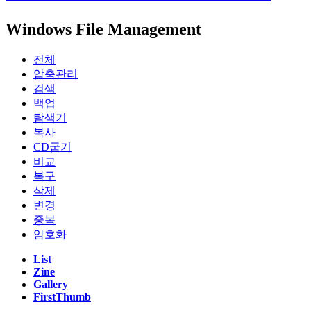
Windows File Management
전체
압축관리
검색
백업
탐색기
복사
CD굽기
비교
복구
삭제
변경
중복
암호화
List
Zine
Gallery
FirstThumb