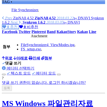
TAG •
File Synchronizer
,
Prev
ZipNAll 4.52
ZipNAll 4.52
2018.03.22
DNAVI
Synkron
by
1.6.2
Next
Synkron 1.6.2
2018.03.05
DNAVI
by
0
추천
0
비추천
Facebook
Twitter
Pinterest
Band
KakaoStory
Kakao
Line
Atachment
FileSynchronizer4_ViewModes.jpg
,
첨부
FS_setup.exe
,
위로
아래로
인쇄
첨부
✔
댓글 쓰기
에디터 선택하기
✔
텍스트 모드
✔
에디터 모드
?
댓글 쓰기 권한이 없습니다. 로그인 하시겠습니까?
MS Windows 파일관리자료