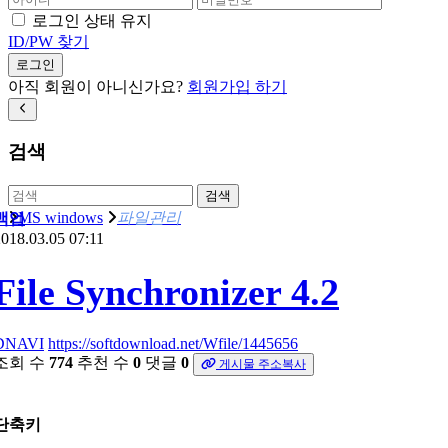
로그인 상태 유지
ID/PW 찾기
로그인
아직 회원이 아니신가요?
회원가입 하기
검색
검색
MS windows
파일관리
백업
018.03.05 07:11
File Synchronizer 4.2
DNAVI
https://softdownload.net/Wfile/1445656
조회 수
774
추천 수
0
댓글
0
게시물 주소복사
단축키