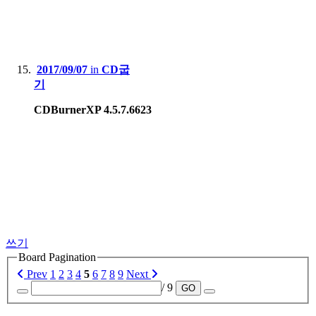
2017/09/07
in
CD굽
기
CDBurnerXP 4.5.7.6623
쓰기
Board Pagination
Prev
1
2
3
4
5
6
7
8
9
Next
/ 9
GO