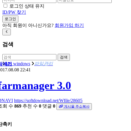
로그인 상태 유지
ID/PW 찾기
로그인
아직 회원이 아니신가요?
회원가입 하기
검색
검색
MS windows
파일관리
탐색기
017.08.08 22:41
farmanager 3.0
DNAVI
https://softdownload.net/Wfile/28605
조회 수
869
추천 수
0
댓글
0
게시물 주소복사
단축키