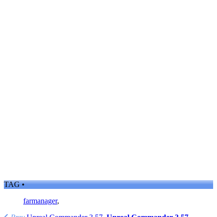
TAG •
farmanager
,