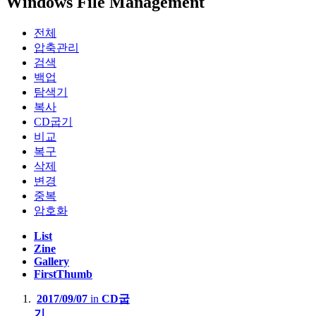
Windows File Management
전체
압축관리
검색
백업
탐색기
복사
CD굽기
비교
복구
삭제
변경
중복
암호화
List
Zine
Gallery
FirstThumb
2017/09/07
in
CD굽
기