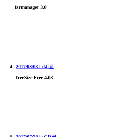
farmanager 3.0
2017/08/03
in
비교
TreeSize Free 4.03
2017/07/28
in
CD굽