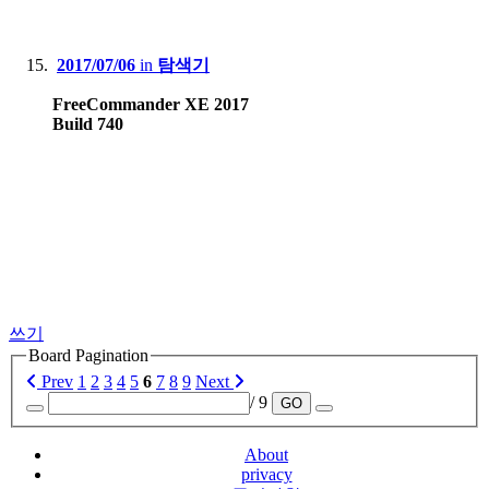
2017/07/06
in
탐색기
FreeCommander XE 2017
Build 740
쓰기
Board Pagination
Prev
1
2
3
4
5
6
7
8
9
Next
/ 9
GO
About
privacy