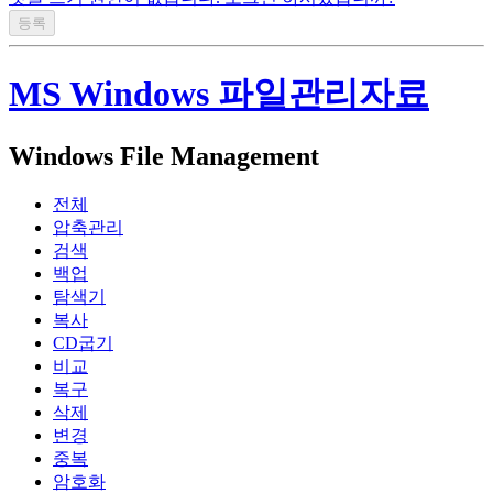
MS Windows 파일관리자료
Windows File Management
전체
압축관리
검색
백업
탐색기
복사
CD굽기
비교
복구
삭제
변경
중복
암호화