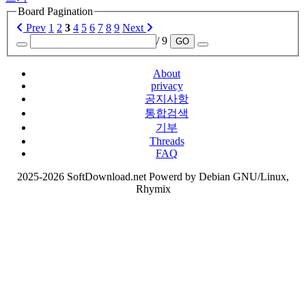
Board Pagination
Prev
1
2
3
4
5
6
7
8
9
Next
/ 9
GO
About
privacy
공지사항
통합검색
기부
Threads
FAQ
2025-2026 SoftDownload.net Powerd by Debian GNU/Linux,
Rhymix