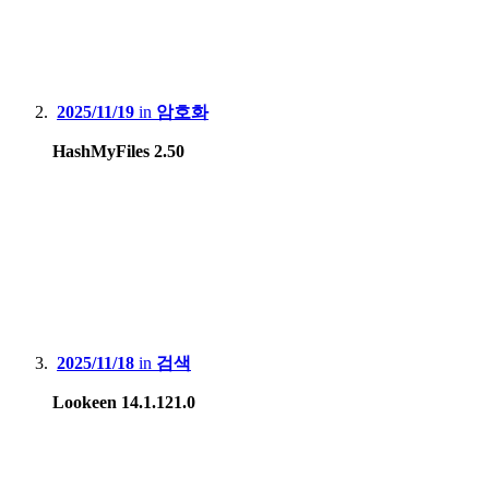
2025/11/19
in
암호화
HashMyFiles 2.50
2025/11/18
in
검색
Lookeen 14.1.121.0