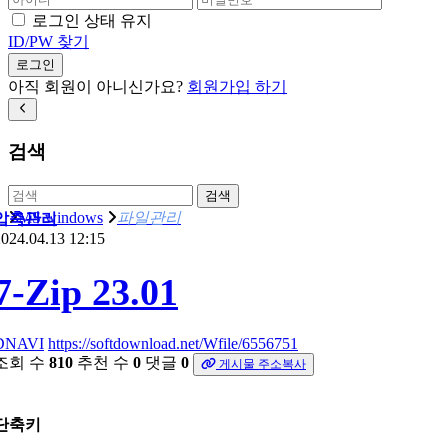
로그인 상태 유지
ID/PW 찾기
로그인
아직 회원이 아니신가요?
회원가입 하기
검색
검색
MS windows
파일관리
압축관리
024.04.13 12:15
7-Zip 23.01
DNAVI
https://softdownload.net/Wfile/6556751
조회 수
810
추천 수
0
댓글
0
게시물 주소복사
단축키