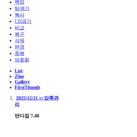
백업
탐색기
복사
CD굽기
비교
복구
삭제
변경
중복
암호화
List
Zine
Gallery
FirstThumb
2025/12/21
in
압축관
리
반디집 7.40