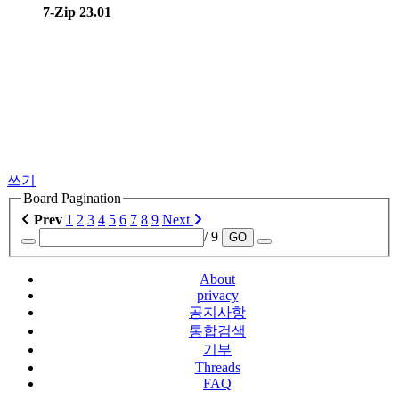
7-Zip 23.01
쓰기
Board Pagination
Prev
1
2
3
4
5
6
7
8
9
Next
/ 9
GO
About
privacy
공지사항
통합검색
기부
Threads
FAQ