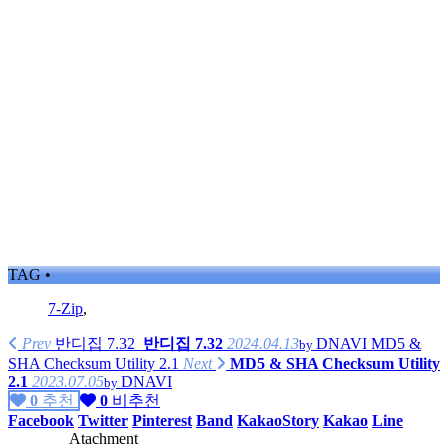
TAG •
7-Zip
,
Prev
반디집 7.32
반디집 7.32
2024.04.13
DNAVI
MD5 &
by
SHA Checksum Utility 2.1
Next
MD5 & SHA Checksum Utility
2.1
2023.07.05
DNAVI
by
0
추천
0
비추천
Facebook
Twitter
Pinterest
Band
KakaoStory
Kakao
Line
Atachment