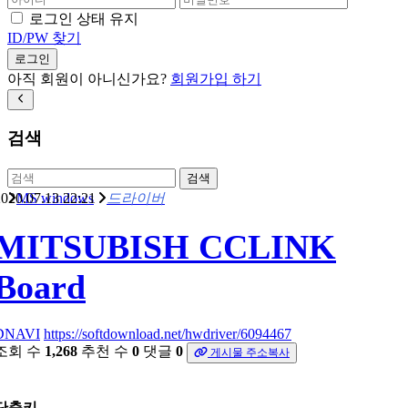
로그인 상태 유지
ID/PW 찾기
로그인
아직 회원이 아니신가요?
회원가입 하기
검색
검색
020.07.13 22:21
MS windows
드라이버
MITSUBISH CCLINK
Board
DNAVI
https://softdownload.net/hwdriver/6094467
조회 수
1,268
추천 수
0
댓글
0
게시물 주소복사
단축키