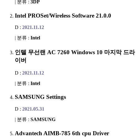
| 분류 :
3DP
Intel PROSet/Wireless Software 21.0.0
D :
2021.11.12
| 분류 :
Intel
인텔 무선랜 AC 7260 Windows 10 마지막 드라
이버
D :
2021.11.12
| 분류 :
Intel
SAMSUNG Settings
D :
2021.05.31
| 분류 :
SAMSUNG
Advantech AIMB-785 6th cpu Driver