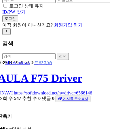
로그인 상태 유지
ID/PW 찾기
로그인
아직 회원이 아니신가요?
회원가입 하기
검색
검색
025.11.19 21:31
MS windows
드라이버
AULA F75 Driver
DNAVI
https://softdownload.net/hwdriver/6566146
조회 수
547
추천 수
0
댓글
0
게시물 주소복사
단축키
Prev
이전 문서