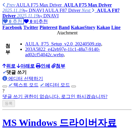
Prev
AULA F75 Max Driver
AULA F75 Max Driver
2025.11.19
DNAVI
AULA F87 Driver
Next
AULA F87
by
Driver
2025.11.19
DNAVI
by
0
추천
0
비추천
Facebook
Twitter
Pinterest
Band
KakaoStory
Kakao
Line
Atachment
AULA_F75_Setup_v2.0_20240509.zip
,
첨
203A5822_e42eb97e-11c1-48a7-9140-
부
ad02cf54042c.webp
,
위로
아래로
인쇄
첨부
✔
댓글 쓰기
에디터 선택하기
✔
텍스트 모드
✔
에디터 모드
?
댓글 쓰기 권한이 없습니다. 로그인 하시겠습니까?
MS Windows 드라이버자료