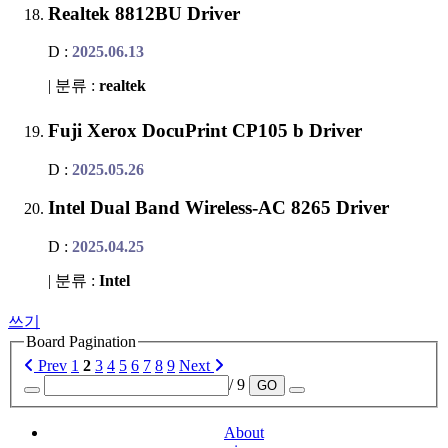
Realtek 8812BU Driver
D :
2025.06.13
| 분류 :
realtek
Fuji Xerox DocuPrint CP105 b Driver
D :
2025.05.26
Intel Dual Band Wireless-AC 8265 Driver
D :
2025.04.25
| 분류 :
Intel
쓰기
Board Pagination
Prev
1
2
3
4
5
6
7
8
9
Next
/ 9
GO
About