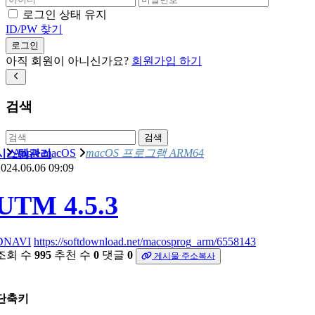
로그인 상태 유지
ID/PW 찾기
로그인
아직 회원이 아니신가요?
회원가입 하기
검색
검색
Apple macOS
macOS 프로그램 ARM64
시스템관리
024.06.06 09:09
UTM 4.5.3
DNAVI
https://softdownload.net/macosprog_arm/6558143
조회 수
995
추천 수
0
댓글
0
게시물 주소복사
단축키