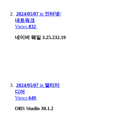
Lenovo Phab2 Pro
2024/05/07
in
인터넷/
Apple iPhone 5
네트워크
Views
832
Huawei X3, Nova Smart
네이버 웨일 3.25.232.19
Blackberry 9790
Tablet
:
Apple iPad 9th gen
Apple iPad Air2
2024/05/07
in
멀티미
디어
Samsung Galaxy Tab S7+
Views
649
Lenovo Xiaoxin 2022
OBS Studio 30.1.2
Game Console :
Sony PSP, PS3, PS4 Pro, PS5