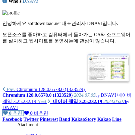
Who's
DNAVI
안녕하세요 softdownload.net 대표관리자 DNAVI입니다.
오픈소스를 좋아하고 컴퓨터에서 돌아가는 OS와 소프트웨어
를 설치하고 웹사이트를 운영하는데 관심이 많습니다.
가지고 있는 제품리스트
PC :
homebuilt computer
(Intel i7-4790K, ASUS MAXIMUS Ranger Vii,
AMD Radeon R290),
Prev
Chromium 128.0.6578.0 (1323529)
Chromium 128.0.6578.0 (1323529)
2024.07.05
DNAVI
네이버
by
homebuilt computer
(AMD Phenom X4 630, GIGABYTE GA-61P-
웨일 3.25.232.19
Next
네이버 웨일 3.25.232.19
2024.05.07
by
S3, NVIDIA GT8600),
DNAVI
0
추천
0
비추천
Apple iMac 2009 late(Intel E7600)
Facebook
Twitter
Pinterest
Band
KakaoStory
Kakao
Line
Atachment
Apple MacMini 2018(Intel i5-8500B, A1993)