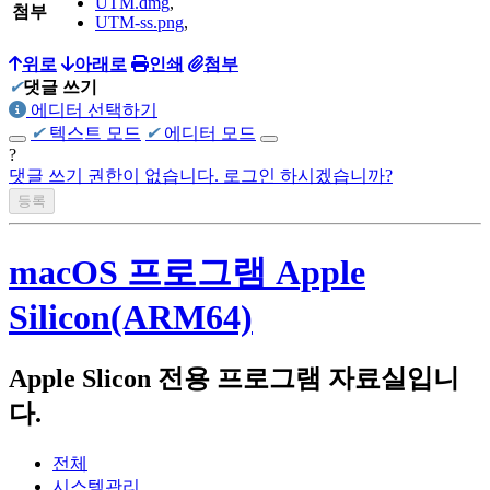
homebuilt computer(
AMD Ryzen 5700x3d, Asrock B450 Steel
UTM.dmg
,
첨부
Legend, Intel A770)
UTM-ss.png
,
Beelink SER 7 (AMD Ryzen 7840HS)
위로
아래로
인쇄
첨부
✔
댓글 쓰기
Firebat S1(Intel N100)
에디터 선택하기
✔
텍스트 모드
✔
에디터 모드
?
Notebook :
댓글 쓰기 권한이 없습니다. 로그인 하시겠습니까?
Acer Swift 14 AI 2024(Qualcomm SnapDragon X Plus X1P4200)
Apple Macbook Air 2022 (M2, A2681)
macOS 프로그램 Apple
Lenovo LEGION 5 Pro 16ACH R7 STORM (AMD R7-5800H,
NVIDIA RTX3060 laptop)
Silicon(ARM64)
Lenovo Thinkpad T420s(Intel i5-2540M)
Apple Slicon 전용 프로그램 자료실입니
Apple Macbook Air 2011 Mid( i5-2467M, A1370)
다.
Server :
전체
시스템관리
Dell PowerEdge R420(Intel XEON E5-2407)