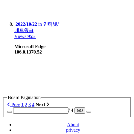
2022/10/22
in
인터넷/
네트워크
Views
955
Microsoft Edge
106.0.1370.52
Board Pagination
Prev
1
2
3
4
Next
/ 4
GO
About
privacy