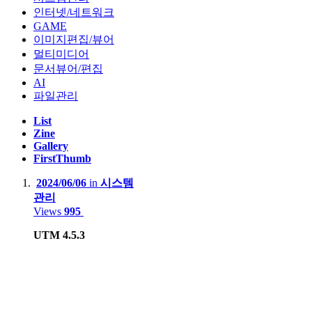
인터넷/네트워크
Dell PowerEdge R710(Intel XEON E5620 x2, 32GB)
GAME
이미지편집/뷰어
HP Proliant Microserver Gen8(Intel XEON E3-1230V2)
멀티미디어
문서뷰어/편집
AI
NAS :
파일관리
Synology.DS218+
List
Zine
BUFFALO LinkStation Live LS-XL/E
Gallery
FirstThumb
2024/06/06
in
시스템
Smartphone
:
관리
Motorola Edge 20 pro
Views
995
Apple iPhone 12
UTM 4.5.3
Apple iPhone 15 Pro Max
Samsung Galaxy S8
Xiaomi Redmi Note 4, Mi 8