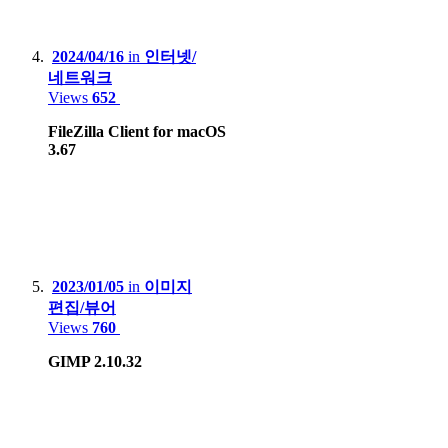
Microsoft Xbox 360, Xbox One X
Nintendo DS Lite, 3DS XL, Switch Lite, Switch
2024/04/16
in
인터넷/
네트워크
HardKernel Odrid Go Advance Black Edition
Views
652
Gamepark GP2X-F100
FileZilla Client for macOS
3.67
Valve Steam deck LCD
2023/01/05
in
이미지
편집/뷰어
Views
760
GIMP 2.10.32