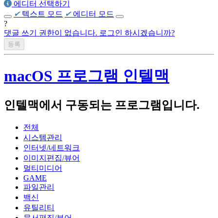
에디터 선택하기
✔
텍스트 모드
✔
에디터 모드
Apple MacMini 2018(Intel i5-8500B, A1993)
?
homebuilt computer(
댓글 쓰기 권한이 없습니다. 로그인 하시겠습니까?
AMD Ryzen 5700x3d, Asrock B450 Steel
Legend, Intel A770)
Beelink SER 7 (AMD Ryzen 7840HS)
macOS 프로그램 인텔맥
Firebat S1(Intel N100)
인텔맥에서 구동되는 프로그램입니다.
Notebook :
Acer Swift 14 AI 2024(Qualcomm SnapDragon X Plus X1P4200)
전체
시스템관리
Apple Macbook Air 2022 (M2, A2681)
인터넷/네트워크
Lenovo LEGION 5 Pro 16ACH R7 STORM (AMD R7-5800H,
이미지편집/뷰어
NVIDIA RTX3060 laptop)
멀티미디어
GAME
Lenovo Thinkpad T420s(Intel i5-2540M)
파일관리
백신
Apple Macbook Air 2011 Mid( i5-2467M, A1370)
유틸리티
문서편집/뷰어