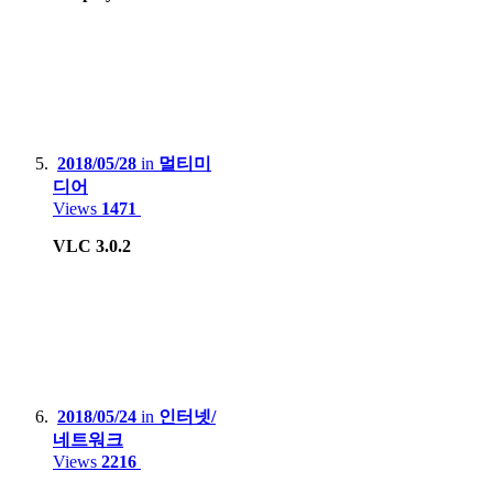
Game Console :
Sony PSP, PS3, PS4 Pro, PS5
Microsoft Xbox 360, Xbox One X
Nintendo DS Lite, 3DS XL, Switch Lite, Switch
2018/05/28
in
멀티미
HardKernel Odrid Go Advance Black Edition
디어
Gamepark GP2X-F100
Views
1471
Valve Steam deck LCD
VLC 3.0.2
2018/05/24
in
인터넷/
네트워크
Views
2216