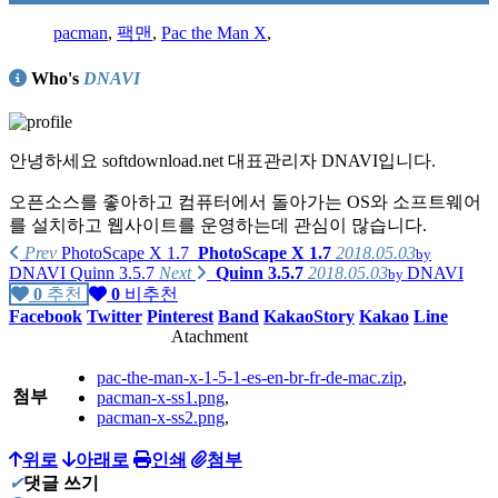
pacman
,
팩맨
,
Pac the Man X
,
Who's
DNAVI
안녕하세요 softdownload.net 대표관리자 DNAVI입니다.
오픈소스를 좋아하고 컴퓨터에서 돌아가는 OS와 소프트웨어
를 설치하고 웹사이트를 운영하는데 관심이 많습니다.
Prev
PhotoScape X 1.7
PhotoScape X 1.7
2018.05.03
by
DNAVI
Quinn 3.5.7
Next
Quinn 3.5.7
2018.05.03
DNAVI
by
0
추천
0
비추천
가지고 있는 제품리스트
Facebook
Twitter
Pinterest
Band
KakaoStory
Kakao
Line
Atachment
PC :
pac-the-man-x-1-5-1-es-en-br-fr-de-mac.zip
,
homebuilt computer
(Intel i7-4790K, ASUS MAXIMUS Ranger Vii,
첨부
pacman-x-ss1.png
,
AMD Radeon R290),
pacman-x-ss2.png
,
homebuilt computer
(AMD Phenom X4 630, GIGABYTE GA-61P-
S3, NVIDIA GT8600),
위로
아래로
인쇄
첨부
✔
댓글 쓰기
Apple iMac 2009 late(Intel E7600)