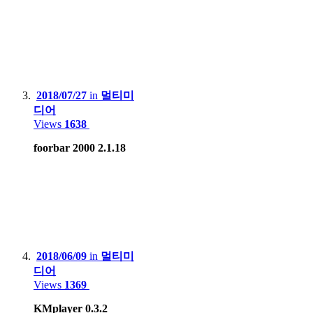
Samsung Galaxy S8
Xiaomi Redmi Note 4, Mi 8
Lenovo Phab2 Pro
Apple iPhone 5
2018/07/27
in
멀티미
디어
Huawei X3, Nova Smart
Views
1638
Blackberry 9790
foorbar 2000 2.1.18
Tablet
:
Apple iPad 9th gen
Apple iPad Air2
Samsung Galaxy Tab S7+
2018/06/09
in
멀티미
디어
Lenovo Xiaoxin 2022
Views
1369
KMplayer 0.3.2