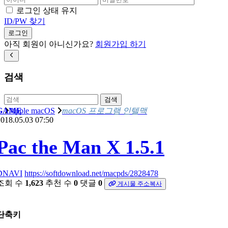
로그인 상태 유지
ID/PW 찾기
로그인
아직 회원이 아니신가요?
회원가입 하기
검색
검색
GAME
Apple macOS
macOS 프로그램 인텔맥
018.05.03 07:50
Pac the Man X 1.5.1
DNAVI
https://softdownload.net/macpds/2828478
조회 수
1,623
추천 수
0
댓글
0
게시물 주소복사
단축키