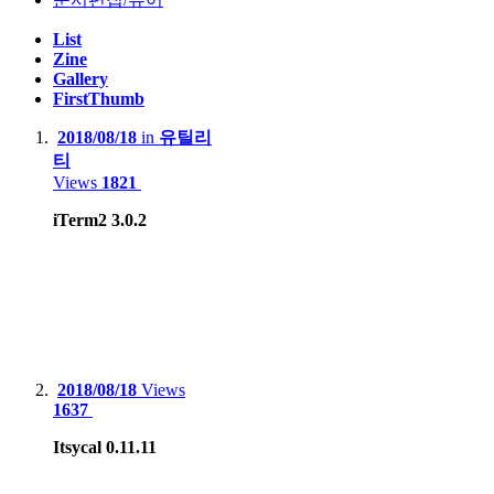
Server :
List
Zine
Dell PowerEdge R420(Intel XEON E5-2407)
Gallery
FirstThumb
Dell PowerEdge R710(Intel XEON E5620 x2, 32GB)
2018/08/18
in
유틸리
HP Proliant Microserver Gen8(Intel XEON E3-1230V2)
티
Views
1821
iTerm2 3.0.2
NAS :
Synology.DS218+
BUFFALO LinkStation Live LS-XL/E
Smartphone
:
2018/08/18
Views
Motorola Edge 20 pro
1637
Apple iPhone 12
Itsycal 0.11.11
Apple iPhone 15 Pro Max