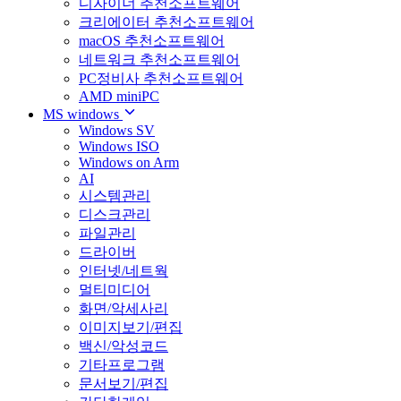
디자이너 추천소프트웨어
크리에이터 추천소프트웨어
macOS 추천소프트웨어
네트워크 추천소프트웨어
PC정비사 추천소프트웨어
AMD miniPC
MS windows
Windows SV
Windows ISO
Windows on Arm
AI
시스템관리
디스크관리
파일관리
드라이버
인터넷/네트웍
멀티미디어
화면/악세사리
이미지보기/편집
백신/악성코드
기타프로그램
문서보기/편집