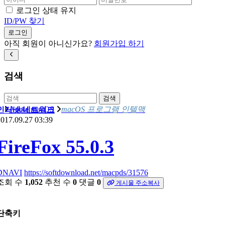
로그인 상태 유지
ID/PW 찾기
로그인
아직 회원이 아니신가요?
회원가입 하기
검색
검색
Apple macOS
macOS 프로그램 인텔맥
인터넷/네트워크
017.09.27 03:39
FireFox 55.0.3
DNAVI
https://softdownload.net/macpds/31576
조회 수
1,052
추천 수
0
댓글
0
게시물 주소복사
단축키