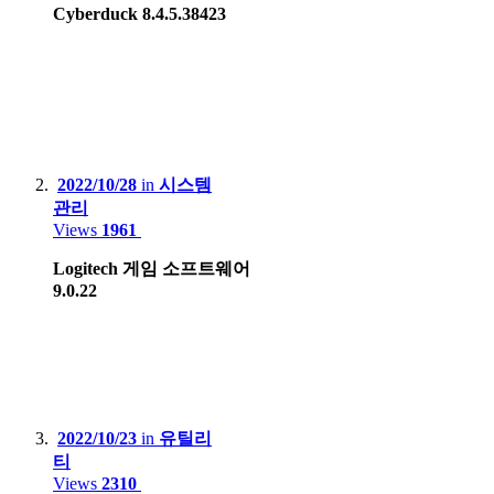
Cyberduck 8.4.5.38423
NAS :
Synology.DS218+
BUFFALO LinkStation Live LS-XL/E
Smartphone
:
2022/10/28
in
시스템
Motorola Edge 20 pro
관리
Views
1961
Apple iPhone 12
Logitech 게임 소프트웨어
Apple iPhone 15 Pro Max
9.0.22
Samsung Galaxy S8
Xiaomi Redmi Note 4, Mi 8
Lenovo Phab2 Pro
Apple iPhone 5
2022/10/23
in
유틸리
티
Huawei X3, Nova Smart
Views
2310