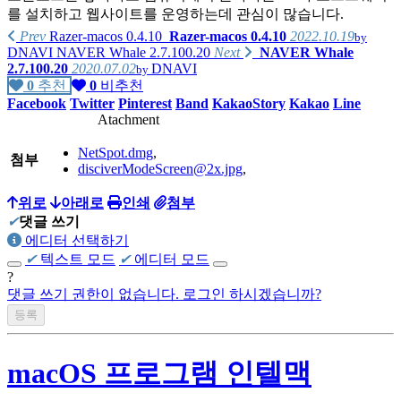
를 설치하고 웹사이트를 운영하는데 관심이 많습니다.
Prev
Razer-macos 0.4.10
Razer-macos 0.4.10
2022.10.19
by
DNAVI
NAVER Whale 2.7.100.20
Next
NAVER Whale
2.7.100.20
2020.07.02
DNAVI
by
가지고 있는 제품리스트
0
추천
0
비추천
Facebook
Twitter
Pinterest
Band
KakaoStory
Kakao
Line
PC :
Atachment
homebuilt computer
(Intel i7-4790K, ASUS MAXIMUS Ranger Vii,
NetSpot.dmg
,
AMD Radeon R290),
첨부
disciverModeScreen@2x.jpg
,
homebuilt computer
(AMD Phenom X4 630, GIGABYTE GA-61P-
S3, NVIDIA GT8600),
위로
아래로
인쇄
첨부
✔
댓글 쓰기
Apple iMac 2009 late(Intel E7600)
에디터 선택하기
✔
텍스트 모드
✔
에디터 모드
Apple MacMini 2018(Intel i5-8500B, A1993)
?
homebuilt computer(
댓글 쓰기 권한이 없습니다. 로그인 하시겠습니까?
AMD Ryzen 5700x3d, Asrock B450 Steel
Legend, Intel A770)
Beelink SER 7 (AMD Ryzen 7840HS)
macOS 프로그램 인텔맥
Firebat S1(Intel N100)