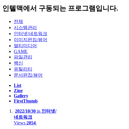
인텔맥에서 구동되는 프로그램입니다.
Notebook :
Acer Swift 14 AI 2024(Qualcomm SnapDragon X Plus X1P4200)
전체
시스템관리
Apple Macbook Air 2022 (M2, A2681)
인터넷/네트워크
Lenovo LEGION 5 Pro 16ACH R7 STORM (AMD R7-5800H,
이미지편집/뷰어
NVIDIA RTX3060 laptop)
멀티미디어
GAME
Lenovo Thinkpad T420s(Intel i5-2540M)
파일관리
백신
Apple Macbook Air 2011 Mid( i5-2467M, A1370)
유틸리티
문서편집/뷰어
Server :
List
Zine
Dell PowerEdge R420(Intel XEON E5-2407)
Gallery
FirstThumb
Dell PowerEdge R710(Intel XEON E5620 x2, 32GB)
2022/10/30
in
인터넷/
HP Proliant Microserver Gen8(Intel XEON E3-1230V2)
네트워크
Views
2054