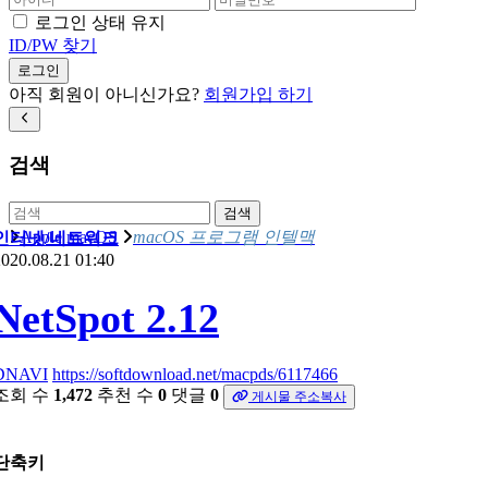
로그인 상태 유지
ID/PW 찾기
로그인
아직 회원이 아니신가요?
회원가입 하기
검색
검색
Apple macOS
macOS 프로그램 인텔맥
인터넷/네트워크
020.08.21 01:40
NetSpot 2.12
DNAVI
https://softdownload.net/macpds/6117466
조회 수
1,472
추천 수
0
댓글
0
게시물 주소복사
단축키