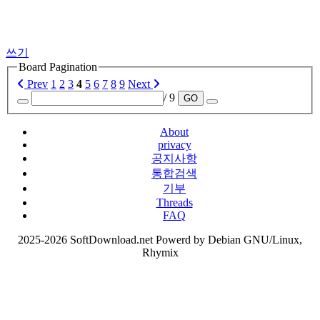
쓰기
Board Pagination
Prev
1
2
3
4
5
6
7
8
9
Next
/ 9
GO
About
privacy
공지사항
통합검색
기부
Threads
FAQ
2025-2026 SoftDownload.net Powerd by Debian GNU/Linux,
Rhymix