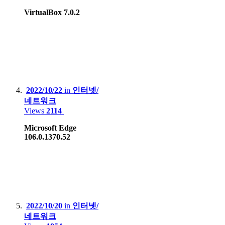
Blackberry 9790
VirtualBox 7.0.2
Tablet
:
Apple iPad 9th gen
Apple iPad Air2
Samsung Galaxy Tab S7+
2022/10/22
in
인터넷/
네트워크
Lenovo Xiaoxin 2022
Views
2114
Microsoft Edge
106.0.1370.52
Game Console :
Sony PSP, PS3, PS4 Pro, PS5
Microsoft Xbox 360, Xbox One X
Nintendo DS Lite, 3DS XL, Switch Lite, Switch
2022/10/20
in
인터넷/
HardKernel Odrid Go Advance Black Edition
네트워크