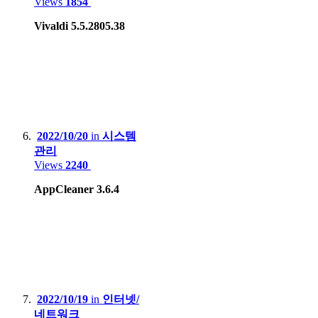
Gamepark GP2X-F100
Views
1854
Valve Steam deck LCD
Vivaldi 5.5.2805.38
2022/10/20
in
시스템
관리
Views
2240
AppCleaner 3.6.4
2022/10/19
in
인터넷/
네트워크