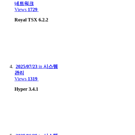
네트워크
Huawei X3, Nova Smart
Views
1729
Blackberry 9790
Royal TSX 6.2.2
Tablet
:
Apple iPad 9th gen
Apple iPad Air2
Samsung Galaxy Tab S7+
2025/07/23
in
시스템
관리
Lenovo Xiaoxin 2022
Views
1319
Hyper 3.4.1
Game Console :
Sony PSP, PS3, PS4 Pro, PS5
Microsoft Xbox 360, Xbox One X
Nintendo DS Lite, 3DS XL, Switch Lite, Switch