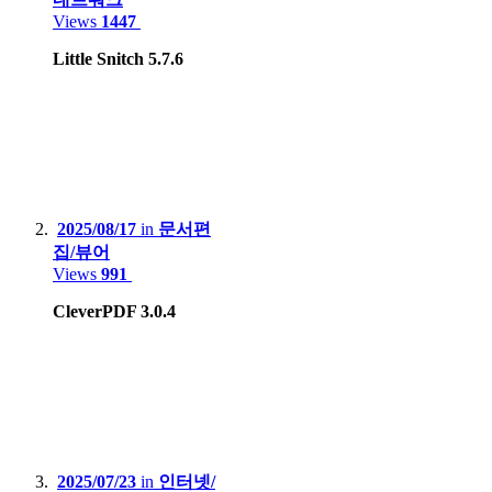
Views
1447
Little Snitch 5.7.6
NAS :
Synology.DS218+
BUFFALO LinkStation Live LS-XL/E
Smartphone
:
2025/08/17
in
문서편
Motorola Edge 20 pro
집/뷰어
Views
991
Apple iPhone 12
CleverPDF 3.0.4
Apple iPhone 15 Pro Max
Samsung Galaxy S8
Xiaomi Redmi Note 4, Mi 8
Lenovo Phab2 Pro
Apple iPhone 5
2025/07/23
in
인터넷/