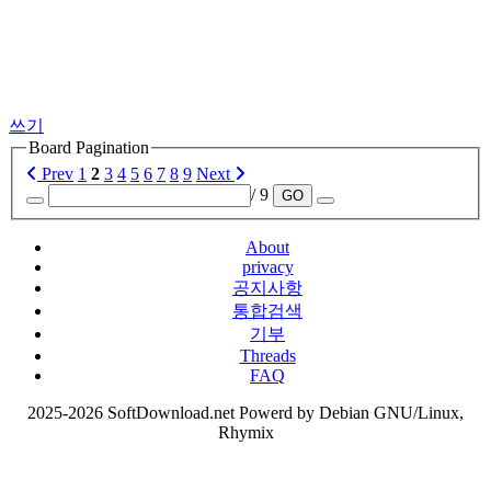
쓰기
Board Pagination
Prev
1
2
3
4
5
6
7
8
9
Next
/ 9
GO
About
privacy
공지사항
통합검색
기부
Threads
FAQ
2025-2026 SoftDownload.net Powerd by Debian GNU/Linux,
Rhymix