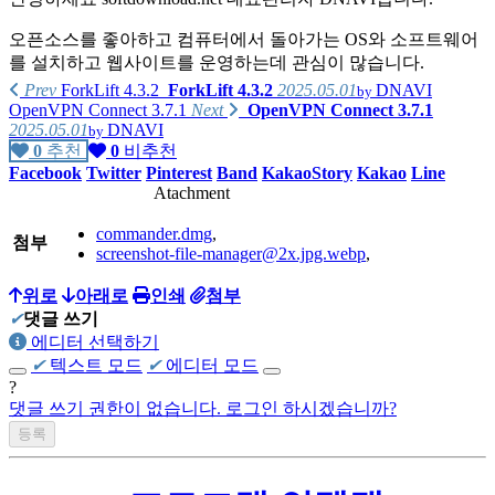
오픈소스를 좋아하고 컴퓨터에서 돌아가는 OS와 소프트웨어
를 설치하고 웹사이트를 운영하는데 관심이 많습니다.
Prev
ForkLift 4.3.2
ForkLift 4.3.2
2025.05.01
DNAVI
by
OpenVPN Connect 3.7.1
Next
OpenVPN Connect 3.7.1
2025.05.01
DNAVI
by
가지고 있는 제품리스트
0
추천
0
비추천
Facebook
Twitter
Pinterest
Band
KakaoStory
Kakao
Line
PC :
Atachment
homebuilt computer
(Intel i7-4790K, ASUS MAXIMUS Ranger Vii,
commander.dmg
,
AMD Radeon R290),
첨부
screenshot-file-manager@2x.jpg.webp
,
homebuilt computer
(AMD Phenom X4 630, GIGABYTE GA-61P-
S3, NVIDIA GT8600),
위로
아래로
인쇄
첨부
✔
댓글 쓰기
Apple iMac 2009 late(Intel E7600)
에디터 선택하기
✔
텍스트 모드
✔
에디터 모드
Apple MacMini 2018(Intel i5-8500B, A1993)
?
homebuilt computer(
댓글 쓰기 권한이 없습니다. 로그인 하시겠습니까?
AMD Ryzen 5700x3d, Asrock B450 Steel
Legend, Intel A770)
Beelink SER 7 (AMD Ryzen 7840HS)