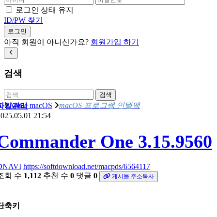
로그인 상태 유지
ID/PW 찾기
로그인
아직 회원이 아니신가요?
회원가입 하기
검색
검색
Apple macOS
macOS 프로그램 인텔맥
파일관리
025.05.01 21:54
Commander One 3.15.9560
DNAVI
https://softdownload.net/macpds/6564117
조회 수
1,112
추천 수
0
댓글
0
게시물 주소복사
단축키