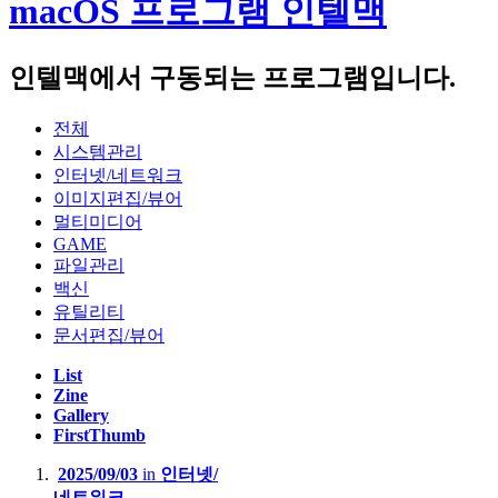
macOS 프로그램 인텔맥
Firebat S1(Intel N100)
인텔맥에서 구동되는 프로그램입니다.
Notebook :
Acer Swift 14 AI 2024(Qualcomm SnapDragon X Plus X1P4200)
전체
시스템관리
Apple Macbook Air 2022 (M2, A2681)
인터넷/네트워크
Lenovo LEGION 5 Pro 16ACH R7 STORM (AMD R7-5800H,
이미지편집/뷰어
NVIDIA RTX3060 laptop)
멀티미디어
GAME
Lenovo Thinkpad T420s(Intel i5-2540M)
파일관리
백신
Apple Macbook Air 2011 Mid( i5-2467M, A1370)
유틸리티
문서편집/뷰어
Server :
List
Zine
Dell PowerEdge R420(Intel XEON E5-2407)
Gallery
FirstThumb
Dell PowerEdge R710(Intel XEON E5620 x2, 32GB)
2025/09/03
in
인터넷/
HP Proliant Microserver Gen8(Intel XEON E3-1230V2)
네트워크