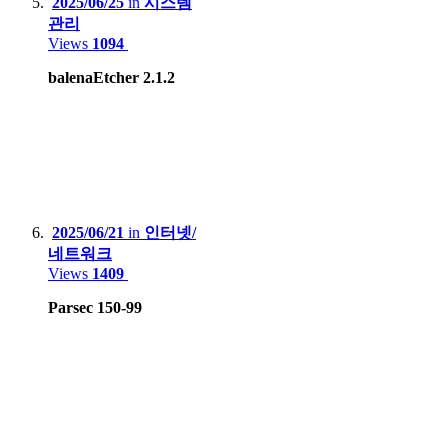
2025/06/25
in
시스템
HardKernel Odrid Go Advance Black Edition
관리
Gamepark GP2X-F100
Views
1094
Valve Steam deck LCD
balenaEtcher 2.1.2
2025/06/21
in
인터넷/
네트워크
Views
1409
Parsec 150-99