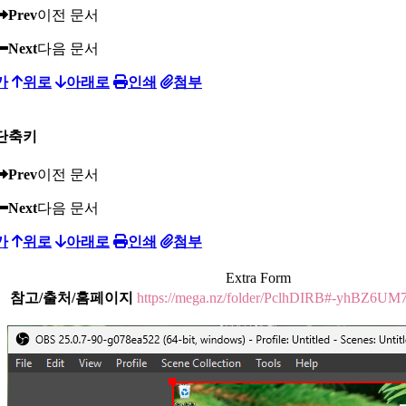
Prev
이전 문서
Next
다음 문서
가
위로
아래로
인쇄
첨부
단축키
Prev
이전 문서
Next
다음 문서
가
위로
아래로
인쇄
첨부
Extra Form
참고/출처/홈페이지
https://mega.nz/folder/PclhDIRB#-yhBZ6U