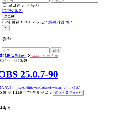
로그인 상태 유지
ID/PW 찾기
로그인
아직 회원이 아니신가요?
회원가입 하기
검색
검색
멀티미디어
MS windows
Windows on Arm
024.06.06 10:39
OBS 25.0.7-90
DNAVI
https://softdownload.net/winarm/6558167
조회 수
1,116
추천 수
0
댓글
0
게시물 주소복사
단축키