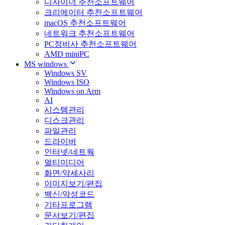
디자이너 추천소프트웨어
크리에이터 추천소프트웨어
macOS 추천소프트웨어
네트워크 추천소프트웨어
PC정비사 추천소프트웨어
AMD miniPC
MS windows
Windows SV
Windows ISO
Windows on Arm
AI
시스템관리
디스크관리
파일관리
드라이버
인터넷/네트웍
멀티미디어
화면/악세사리
이미지보기/편집
백신/악성코드
기타프로그램
문서보기/편집