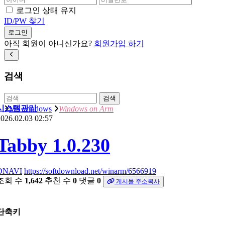
로그인 상태 유지
ID/PW 찾기
로그인
아직 회원이 아니신가요?
회원가입 하기
검색
검색
시스템관리
MS windows
Windows on Arm
026.02.03 02:57
Tabby 1.0.230
DNAVI
https://softdownload.net/winarm/6566919
조회 수
1,642
추천 수
0
댓글
0
게시물 주소복사
단축키