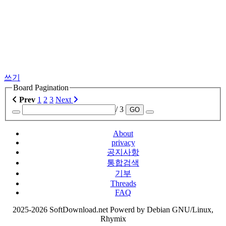
쓰기
Board Pagination
Prev
1
2
3
Next
/ 3
GO
About
privacy
공지사항
통합검색
기부
Threads
FAQ
2025-2026 SoftDownload.net Powerd by Debian GNU/Linux,
Rhymix