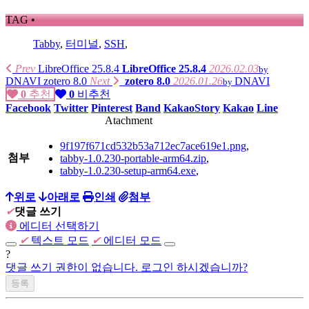
TAG •
Tabby
,
터미널
,
SSH
,
Prev
LibreOffice 25.8.4
LibreOffice 25.8.4
2026.02.03
by
DNAVI
zotero 8.0
Next
zotero 8.0
2026.01.26
DNAVI
by
0
추천
0
비추천
Facebook
Twitter
Pinterest
Band
KakaoStory
Kakao
Line
Atachment
9f197f671cd532b53a712ec7ace619e1.png
,
첨부
tabby-1.0.230-portable-arm64.zip
,
tabby-1.0.230-setup-arm64.exe
,
위로
아래로
인쇄
첨부
✔
댓글 쓰기
에디터 선택하기
✔
텍스트 모드
✔
에디터 모드
?
댓글 쓰기 권한이 없습니다. 로그인 하시겠습니까?