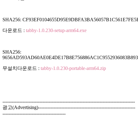
SHA256: CF93EF0104655D95E9DBFA3BA56057B1C561E7FE5
다운로드 :
tabby-1.0.230-setup-arm64.exe
SHA256:
9656AD593AD60AE0E4DE17B8E756886AC1C9552936083B893
무설치다운로드 :
tabby-1.0.230-portable-arm64.zip
--------------------------------------------------------------------------------------
광고(Advertising)---------------------------------------------------------------
-----------------------------------------