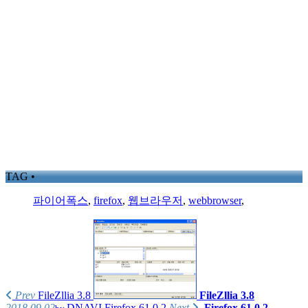
TAG •
파이어폭스
,
firefox
,
웹브라우저
,
webbrowser
,
Prev
FileZllia 3.8
FileZllia 3.8
2018.09.02
DNAVI
Firefox 61.0.2
Next
Firefox 61.0.2