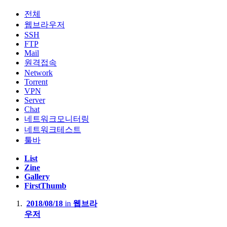
전체
웹브라우저
SSH
FTP
Mail
원격접속
Network
Torrent
VPN
Server
Chat
네트워크모니터링
네트워크테스트
툴바
List
Zine
Gallery
FirstThumb
2018/08/18
in
웹브라
우저