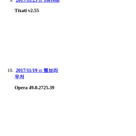
2017/11/25
in
Torrent
Tixati v2.55
2017/11/19
in
웹브라
우저
Opera 49.0.2725.39