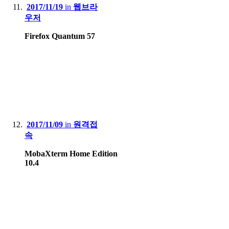
2017/11/19
in
웹브라
우저
Firefox Quantum 57
2017/11/09
in
원격접
속
MobaXterm Home Edition
10.4