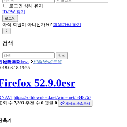
로그인 상태 유지
ID/PW 찾기
로그인
아직 회원이 아니신가요?
회원가입 하기
검색
검색
MS windows
인터넷/네트웍
웹브라우저
018.08.18 19:55
Firefox 52.9.0esr
DNAVI
https://softdownload.net/winternet/5348767
조회 수
7,393
추천 수
0
댓글
0
게시물 주소복사
단축키