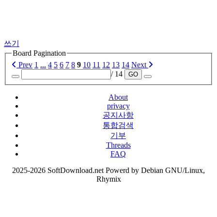
쓰기
Board Pagination
Prev
1
...
4
5
6
7
8
9
10
11
12
13
14
Next
/ 14
GO
About
privacy
공지사항
통합검색
기부
Threads
FAQ
2025-2026 SoftDownload.net Powerd by Debian GNU/Linux,
Rhymix