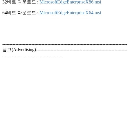
32비트 다운로드 :
MicrosoftEdgeEnterpriseX86.msi
64비트 다운로드 :
MicrosoftEdgeEnterpriseX64.msi
--------------------------------------------------------------------------------------
광고(Advertising)---------------------------------------------------------------
-----------------------------------------