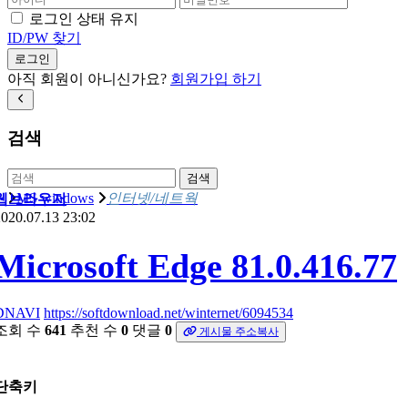
로그인 상태 유지
ID/PW 찾기
로그인
아직 회원이 아니신가요?
회원가입 하기
검색
검색
MS windows
인터넷/네트웍
웹브라우저
020.07.13 23:02
Microsoft Edge 81.0.416.77
DNAVI
https://softdownload.net/winternet/6094534
조회 수
641
추천 수
0
댓글
0
게시물 주소복사
단축키