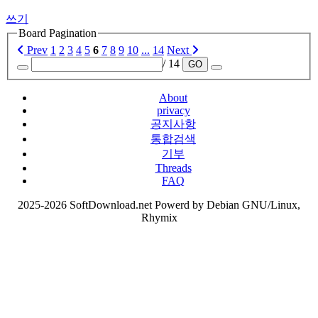
쓰기
Board Pagination
Prev
1
2
3
4
5
6
7
8
9
10
...
14
Next
/ 14
GO
About
privacy
공지사항
통합검색
기부
Threads
FAQ
2025-2026 SoftDownload.net Powerd by Debian GNU/Linux,
Rhymix