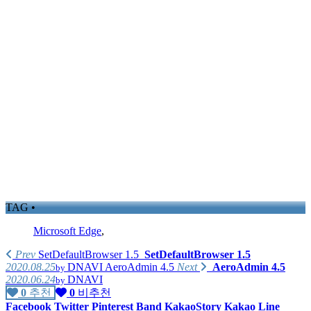
TAG •
Microsoft Edge
,
Prev
SetDefaultBrowser 1.5
SetDefaultBrowser 1.5
2020.08.25
DNAVI
AeroAdmin 4.5
Next
AeroAdmin 4.5
by
2020.06.24
DNAVI
by
0
추천
0
비추천
Facebook
Twitter
Pinterest
Band
KakaoStory
Kakao
Line