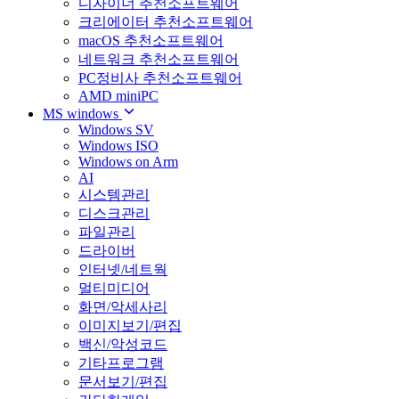
디자이너 추천소프트웨어
크리에이터 추천소프트웨어
macOS 추천소프트웨어
네트워크 추천소프트웨어
PC정비사 추천소프트웨어
AMD miniPC
MS windows
Windows SV
Windows ISO
Windows on Arm
AI
시스템관리
디스크관리
파일관리
드라이버
인터넷/네트웍
멀티미디어
화면/악세사리
이미지보기/편집
백신/악성코드
기타프로그램
문서보기/편집