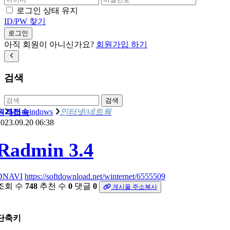
로그인 상태 유지
ID/PW 찾기
로그인
아직 회원이 아니신가요?
회원가입 하기
검색
검색
MS windows
인터넷/네트웍
원격접속
023.09.20 06:38
Radmin 3.4
DNAVI
https://softdownload.net/winternet/6555509
조회 수
748
추천 수
0
댓글
0
게시물 주소복사
단축키