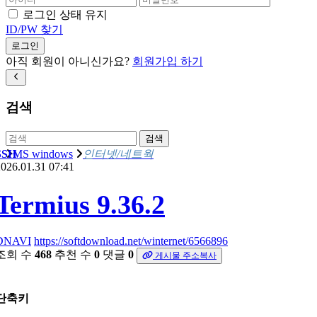
로그인 상태 유지
ID/PW 찾기
로그인
아직 회원이 아니신가요?
회원가입 하기
검색
검색
SSH
MS windows
인터넷/네트웍
026.01.31 07:41
Termius 9.36.2
DNAVI
https://softdownload.net/winternet/6566896
조회 수
468
추천 수
0
댓글
0
게시물 주소복사
단축키