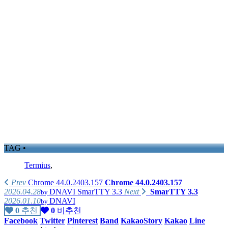
TAG •
Termius
,
Prev
Chrome 44.0.2403.157
Chrome 44.0.2403.157
2026.04.28
DNAVI
SmarTTY 3.3
Next
SmarTTY 3.3
by
2026.01.10
DNAVI
by
0
추천
0
비추천
Facebook
Twitter
Pinterest
Band
KakaoStory
Kakao
Line