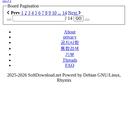
쓰기
Board Pagination
Prev
1
2
3
4
5
6
7
8
9
10
...
14
Next
/ 14
GO
About
privacy
공지사항
통합검색
기부
Threads
FAQ
2025-2026 SoftDownload.net Powerd by Debian GNU/Linux,
Rhymix