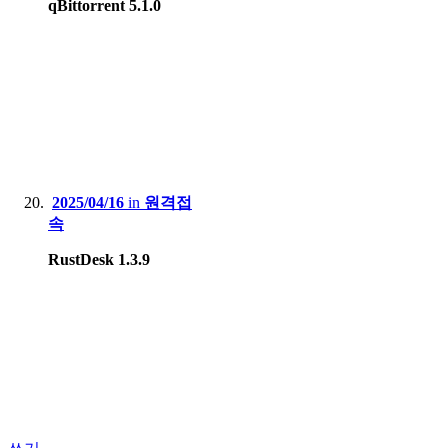
qBittorrent 5.1.0
2025/04/16
in
원격접
속
RustDesk 1.3.9