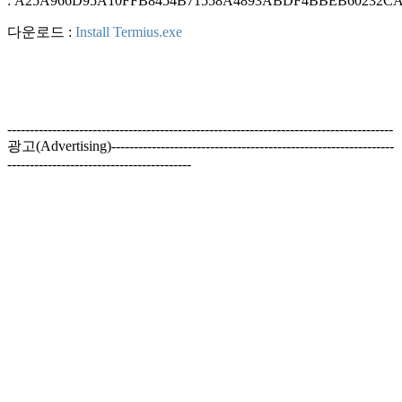
: A25A966D95A10FFB8454B71558A4893ABDF4BBEB60232C
다운로드 :
Install Termius.exe
--------------------------------------------------------------------------------------
광고(Advertising)---------------------------------------------------------------
-----------------------------------------