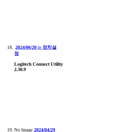
2024/06/20
in
장치설
정
Logitech Connect Utility
2.30.9
No Image
2024/04/29