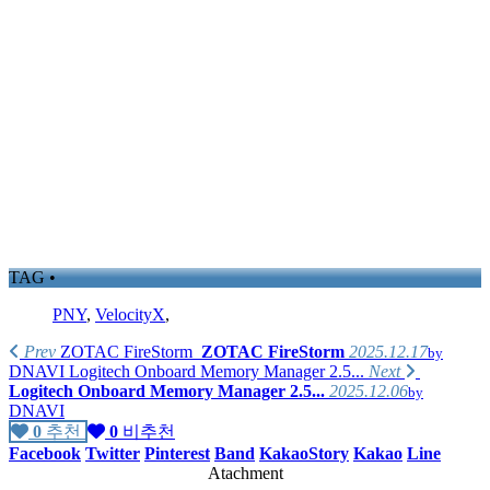
TAG •
PNY
,
VelocityX
,
Prev
ZOTAC FireStorm
ZOTAC FireStorm
2025.12.17
by
DNAVI
Logitech Onboard Memory Manager 2.5...
Next
Logitech Onboard Memory Manager 2.5...
2025.12.06
by
DNAVI
0
추천
0
비추천
Facebook
Twitter
Pinterest
Band
KakaoStory
Kakao
Line
Atachment