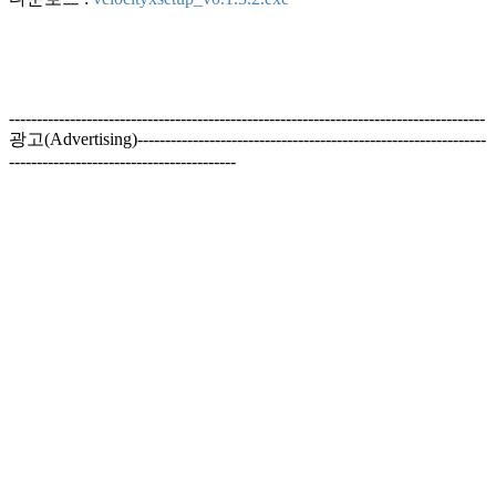
--------------------------------------------------------------------------------------
광고(Advertising)---------------------------------------------------------------
-----------------------------------------