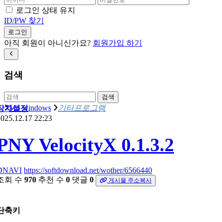
로그인 상태 유지
ID/PW 찾기
로그인
아직 회원이 아니신가요?
회원가입 하기
검색
검색
MS windows
기타프로그램
장치설정
025.12.17 22:23
PNY VelocityX 0.1.3.2
DNAVI
https://softdownload.net/wother/6566440
조회 수
970
추천 수
0
댓글
0
게시물 주소복사
단축키