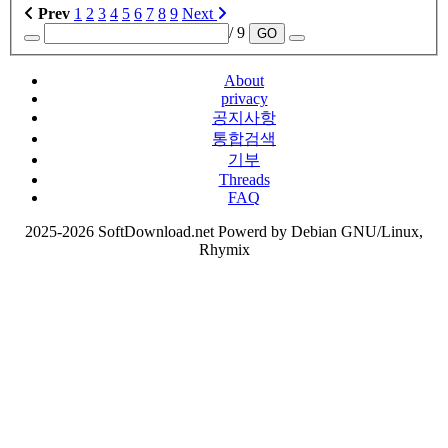
Prev
1
2
3
4
5
6
7
8
9
Next
/ 9
GO
About
privacy
공지사항
통합검색
기부
Threads
FAQ
2025-2026 SoftDownload.net Powerd by Debian GNU/Linux,
Rhymix