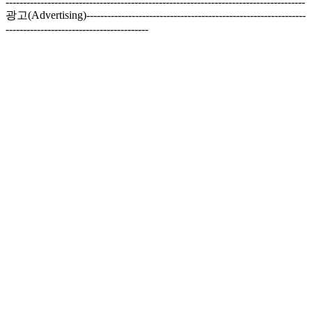
--------------------------------------------------------------------------------------
광고(Advertising)---------------------------------------------------------------
-----------------------------------------