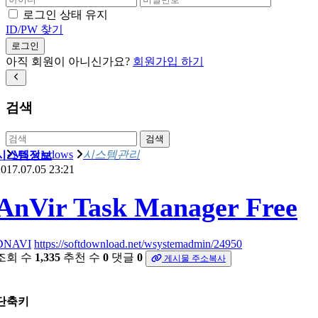
로그인 상태 유지
ID/PW 찾기
로그인
아직 회원이 아니신가요?
회원가입 하기
검색
검색
MS windows
시스템관리
시스템정보
017.07.05 23:21
AnVir Task Manager Free
DNAVI
https://softdownload.net/wsystemadmin/24950
조회 수
1,335
추천 수
0
댓글
0
게시물 주소복사
단축키