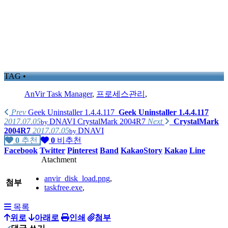
TAG •
AnVir Task Manager
,
프로세스관리
,
Prev
Geek Uninstaller 1.4.4.117
Geek Uninstaller 1.4.4.117
2017.07.05
DNAVI
CrystalMark 2004R7
Next
CrystalMark
by
2004R7
2017.07.05
DNAVI
by
0
추천
0
비추천
Facebook
Twitter
Pinterest
Band
KakaoStory
Kakao
Line
Atachment
anvir_disk_load.png
,
첨부
taskfree.exe
,
목록
위로
아래로
인쇄
첨부