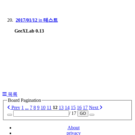
2017/01/12
in
테스트
GeeXLab 0.13
목록
Board Pagination
Prev
1
...
7
8
9
10
11
12
13
14
15
16
17
Next
/ 17
GO
About
privacy