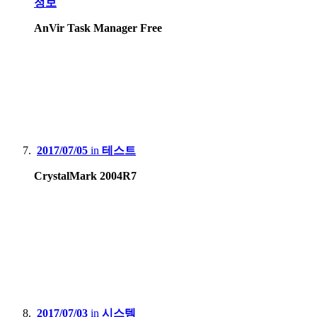
정보
AnVir Task Manager Free
2017/07/05
in
테스트
CrystalMark 2004R7
2017/07/03
in
시스템