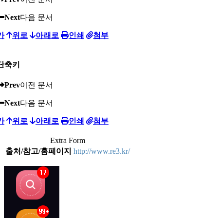
Next
다음 문서
가
위로
아래로
인쇄
첨부
단축키
Prev
이전 문서
Next
다음 문서
가
위로
아래로
인쇄
첨부
Extra Form
출처/참고/홈페이지
http://www.re3.kr/