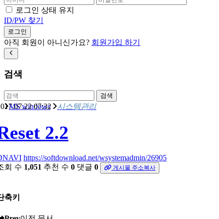
로그인 상태 유지
ID/PW 찾기
로그인
아직 회원이 아니신가요?
회원가입 하기
검색
검색
017.07.22 07:32
MS windows
시스템관리
Reset 2.2
DNAVI
https://softdownload.net/wsystemadmin/26905
조회 수
1,051
추천 수
0
댓글
0
게시물 주소복사
단축키
Prev
이전 문서