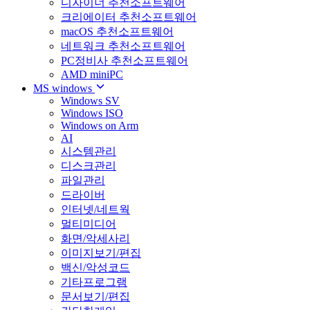
디자이너 추천소프트웨어
크리에이터 추천소프트웨어
macOS 추천소프트웨어
네트워크 추천소프트웨어
PC정비사 추천소프트웨어
AMD miniPC
MS windows
Windows SV
Windows ISO
Windows on Arm
AI
시스템관리
디스크관리
파일관리
드라이버
인터넷/네트웍
멀티미디어
화면/악세사리
이미지보기/편집
백신/악성코드
기타프로그램
문서보기/편집