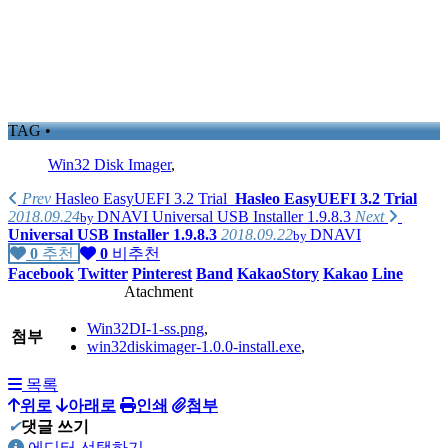
TAG •
Win32 Disk Imager
,
Prev
Hasleo EasyUEFI 3.2 Trial
Hasleo EasyUEFI 3.2 Trial
2018.09.24
DNAVI
Universal USB Installer 1.9.8.3
Next
by
Universal USB Installer 1.9.8.3
2018.09.22
DNAVI
by
0
추천
0
비추천
Facebook
Twitter
Pinterest
Band
KakaoStory
Kakao
Line
Atachment
Win32DI-1-ss.png
,
첨부
win32diskimager-1.0.0-install.exe
,
목록
위로
아래로
인쇄
첨부
✔
댓글 쓰기
에디터 선택하기