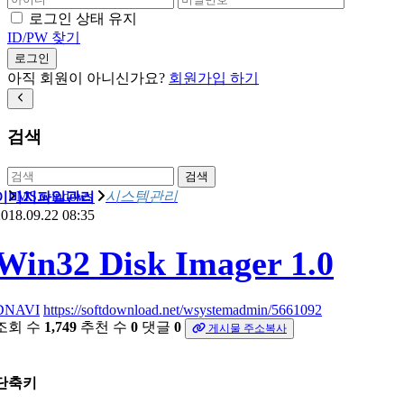
로그인 상태 유지
ID/PW 찾기
로그인
아직 회원이 아니신가요?
회원가입 하기
검색
검색
MS windows
시스템관리
이미지파일관리
018.09.22 08:35
Win32 Disk Imager 1.0
DNAVI
https://softdownload.net/wsystemadmin/5661092
조회 수
1,749
추천 수
0
댓글
0
게시물 주소복사
단축키