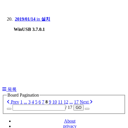
2019/01/14
in
설치
WinUSB 3.7.0.1
목록
Board Pagination
Prev
1
...
3
4
5
6
7
8
9
10
11
12
...
17
Next
/ 17
GO
About
privacy