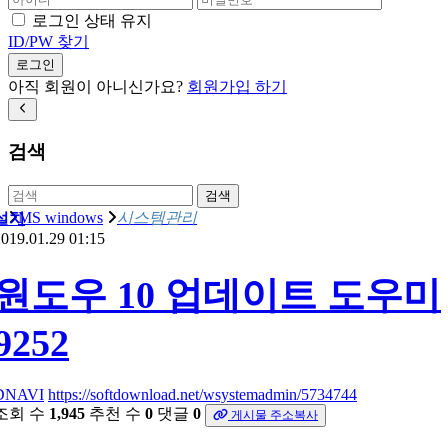
로그인 상태 유지
ID/PW 찾기
로그인
아직 회원이 아니신가요?
회원가입 하기
검색
검색
MS windows
시스템관리
설치
019.01.29 01:15
원도우 10 업데이트 도우미
9252
DNAVI
https://softdownload.net/wsystemadmin/5734744
조회 수
1,945
추천 수
0
댓글
0
게시물 주소복사