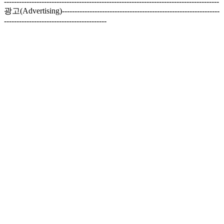
--------------------------------------------------------------------------------------
광고(Advertising)---------------------------------------------------------------
-----------------------------------------