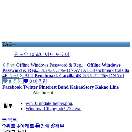
TAG •
원도우 10 업데이트 도우미
,
Prev
Offline Windows Password & Reg...
Offline Windows
Password & Reg...
2019.01.30
DNAVI
ALLBenchmark Catzilla
by
4K
Next
ALLBenchmark Catzilla 4K
2019.01.29
DNAVI
by
0
추천
0
비추천
Facebook
Twitter
Pinterest
Band
KakaoStory
Kakao
Line
Atachment
win10-update-helper.png
,
첨부
Windows10Upgrade9252.exe
,
목록
위로
아래로
인쇄
첨부