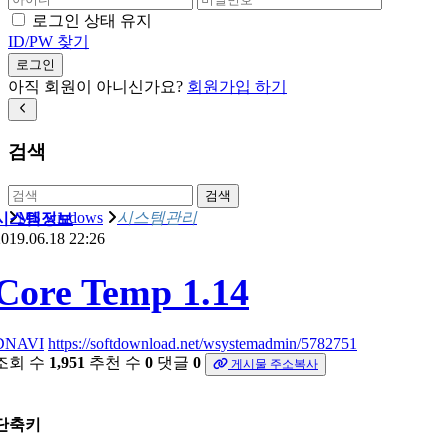
로그인 상태 유지
ID/PW 찾기
로그인
아직 회원이 아니신가요?
회원가입 하기
검색
검색
MS windows
시스템관리
시스템정보
019.06.18 22:26
Core Temp 1.14
DNAVI
https://softdownload.net/wsystemadmin/5782751
조회 수
1,951
추천 수
0
댓글
0
게시물 주소복사
단축키