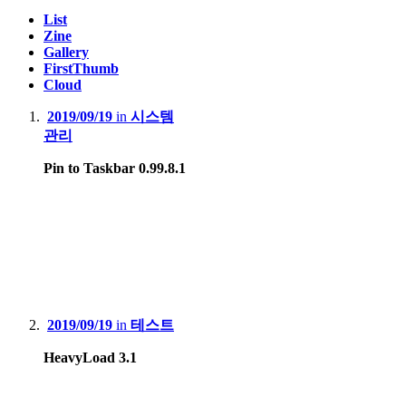
List
Zine
Gallery
FirstThumb
Cloud
2019/09/19
in
시스템
관리
Pin to Taskbar 0.99.8.1
2019/09/19
in
테스트
HeavyLoad 3.1