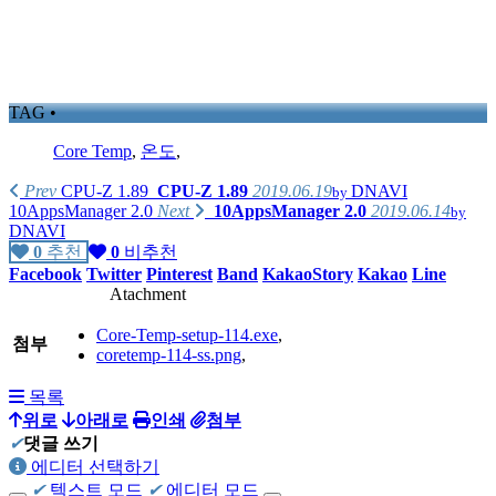
TAG •
Core Temp
,
온도
,
Prev
CPU-Z 1.89
CPU-Z 1.89
2019.06.19
DNAVI
by
10AppsManager 2.0
Next
10AppsManager 2.0
2019.06.14
by
DNAVI
0
추천
0
비추천
Facebook
Twitter
Pinterest
Band
KakaoStory
Kakao
Line
Atachment
Core-Temp-setup-114.exe
,
첨부
coretemp-114-ss.png
,
목록
위로
아래로
인쇄
첨부
✔
댓글 쓰기
에디터 선택하기
✔
텍스트 모드
✔
에디터 모드