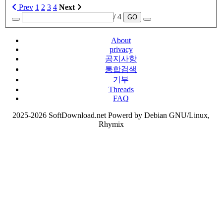
Prev
1
2
3
4
Next
/ 4
GO
About
privacy
공지사항
통합검색
기부
Threads
FAQ
2025-2026 SoftDownload.net Powerd by Debian GNU/Linux,
Rhymix