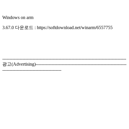
Windows on arm
3.67.0 다운로드 : https://softdownload.net/winarm/6557755
--------------------------------------------------------------------------------------
광고(Advertising)---------------------------------------------------------------
-----------------------------------------