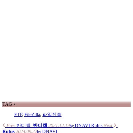
TAG •
FTP
,
FileZilla
,
파일전송
,
Prev
반디캠
반디캠
2021.12.19
DNAVI
Rufus
Next
by
Rufus
2024.09.22
DNAVI
by