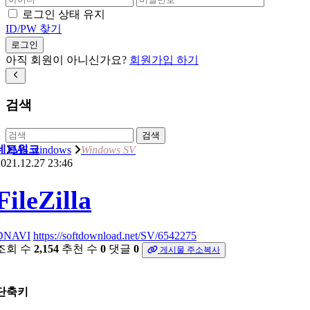
로그인 상태 유지
ID/PW 찾기
로그인
아직 회원이 아니신가요?
회원가입 하기
검색
검색
네트워크
MS windows
Windows SV
021.12.27 23:46
FileZilla
DNAVI
https://softdownload.net/SV/6542275
조회 수
2,154
추천 수
0
댓글
0
게시물 주소복사
단축키