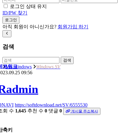
로그인 상태 유지
ID/PW 찾기
로그인
아직 회원이 아니신가요?
회원가입 하기
검색
검색
네트워크
MS windows
Windows SV
023.09.25 09:56
Radmin
DNAVI
https://softdownload.net/SV/6555530
조회 수
1,645
추천 수
0
댓글
0
게시물 주소복사
단축키