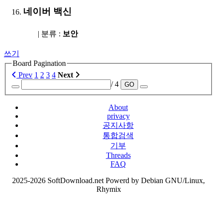
네이버 백신
| 분류 :
보안
쓰기
Board Pagination
Prev
1
2
3
4
Next
/ 4
GO
About
privacy
공지사항
통합검색
기부
Threads
FAQ
2025-2026 SoftDownload.net Powerd by Debian GNU/Linux,
Rhymix