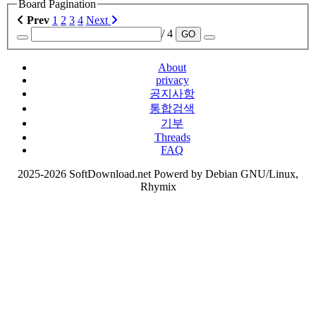
Board Pagination
Prev
1
2
3
4
Next
/ 4
GO
About
privacy
공지사항
통합검색
기부
Threads
FAQ
2025-2026 SoftDownload.net Powerd by Debian GNU/Linux,
Rhymix