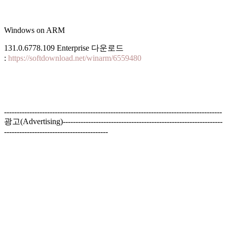
Windows on ARM
131.0.6778.109 Enterprise 다운로드
:
https://softdownload.net/winarm/6559480
--------------------------------------------------------------------------------------
광고(Advertising)---------------------------------------------------------------
-----------------------------------------