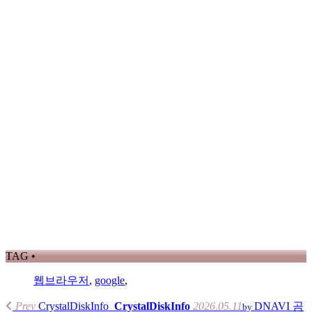
TAG •
웹브라우저
,
google
,
Prev
CrystalDiskInfo
CrystalDiskInfo
2026.05.11
DNAVI
곰
by