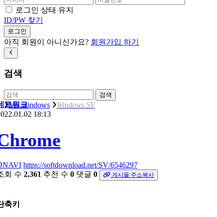
로그인 상태 유지
ID/PW 찾기
로그인
아직 회원이 아니신가요?
회원가입 하기
검색
검색
네트워크
MS windows
Windows SV
022.01.02 18:13
Chrome
DNAVI
https://softdownload.net/SV/6546297
조회 수
2,361
추천 수
0
댓글
0
게시물 주소복사
단축키