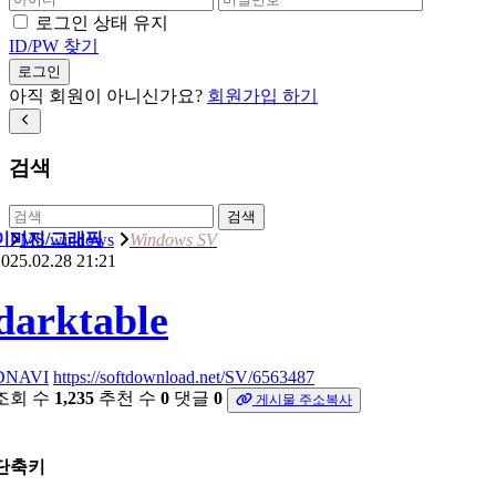
로그인 상태 유지
ID/PW 찾기
로그인
아직 회원이 아니신가요?
회원가입 하기
검색
검색
이미지/그래픽
MS windows
Windows SV
025.02.28 21:21
darktable
DNAVI
https://softdownload.net/SV/6563487
조회 수
1,235
추천 수
0
댓글
0
게시물 주소복사
단축키