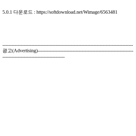
5.0.1 다운로드 : https://softdownload.net/Wimage/6563481
--------------------------------------------------------------------------------------
광고(Advertising)---------------------------------------------------------------
-----------------------------------------