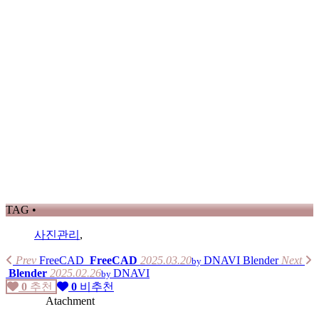
TAG •
사진관리
,
Prev
FreeCAD
FreeCAD
2025.03.20
DNAVI
Blender
Next
by
Blender
2025.02.26
DNAVI
by
0
추천
0
비추천
Atachment