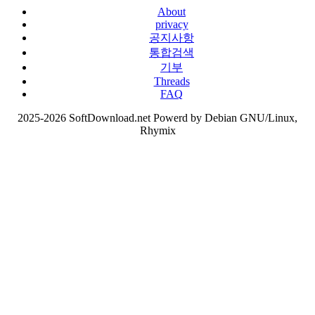
About
privacy
공지사항
통합검색
기부
Threads
FAQ
2025-2026 SoftDownload.net Powerd by Debian GNU/Linux,
Rhymix