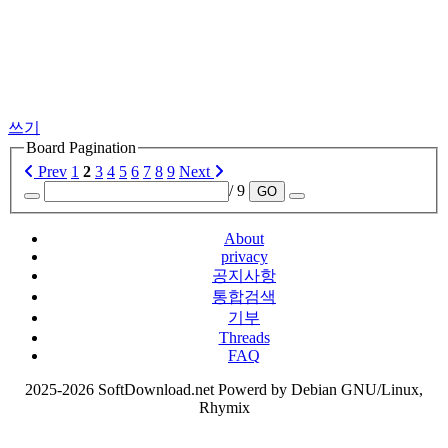
쓰기
Board Pagination
Prev
1
2
3
4
5
6
7
8
9
Next
/ 9
GO
About
privacy
공지사항
통합검색
기부
Threads
FAQ
2025-2026 SoftDownload.net Powerd by Debian GNU/Linux,
Rhymix