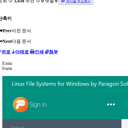
조회 수
1,438
추천 수
0
댓글
0
게시물 주소복사
단축키
Prev
이전 문서
Next
다음 문서
위로
아래로
인쇄
첨부
Extra
Form