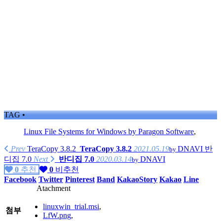
TAG •
Linux File Systems for Windows by Paragon Software
,
Prev
TeraCopy 3.8.2
TeraCopy 3.8.2
2021.05.19
DNAVI
반
by
디집 7.0
Next
반디집 7.0
2020.03.14
DNAVI
by
0
추천
0
비추천
Facebook
Twitter
Pinterest
Band
KakaoStory
Kakao
Line
Atachment
linuxwin_trial.msi
,
첨부
LfW.png
,