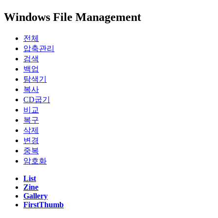
Windows File Management
전체
압축관리
검색
백업
탐색기
복사
CD굽기
비교
복구
삭제
변경
중복
암호화
List
Zine
Gallery
FirstThumb