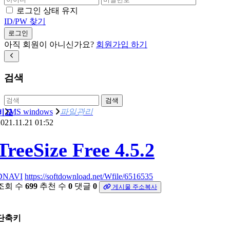
로그인 상태 유지
ID/PW 찾기
로그인
아직 회원이 아니신가요?
회원가입 하기
검색
검색
MS windows
파일관리
비교
021.11.21 01:52
TreeSize Free 4.5.2
DNAVI
https://softdownload.net/Wfile/6516535
조회 수
699
추천 수
0
댓글
0
게시물 주소복사
단축키