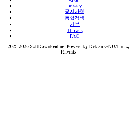
About
privacy
공지사항
통합검색
기부
Threads
FAQ
2025-2026 SoftDownload.net Powerd by Debian GNU/Linux,
Rhymix