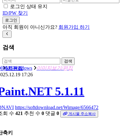
로그인 상태 유지
ID/PW 찾기
로그인
아직 회원이 아니신가요?
회원가입 하기
검색
검색
MS windows
이미지보기/편집
이미지편집
025.12.19 17:26
Paint.NET 5.1.11
DNAVI
https://softdownload.net/Wimage/6566472
조회 수
421
추천 수
0
댓글
0
게시물 주소복사
단축키