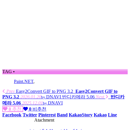
TAG •
Paint.NET
,
Prev
Easy2Convert GIF to PNG 3.2
Easy2Convert GIF to
PNG 3.2
2026.01.20
DNAVI
반디카메라 5.06
Next
반디카
by
메라 5.06
2025.12.01
DNAVI
by
0
추천
0
비추천
Facebook
Twitter
Pinterest
Band
KakaoStory
Kakao
Line
Atachment