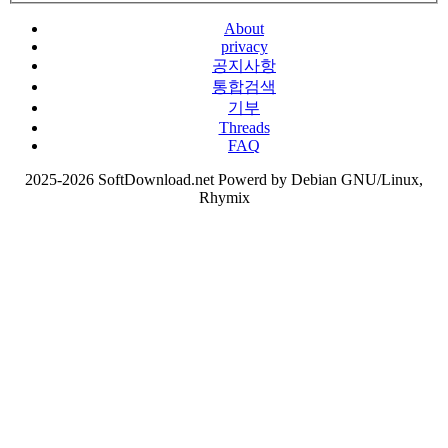
About
privacy
공지사항
통합검색
기부
Threads
FAQ
2025-2026 SoftDownload.net Powerd by Debian GNU/Linux,
Rhymix