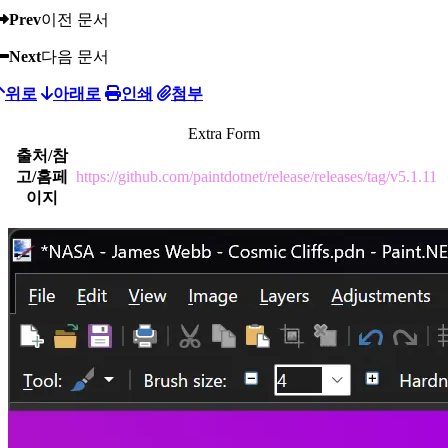
Prev
이전 문서
Next
다음 문서
위로
아래로
인쇄
첨부
Extra Form
출처/참
고/홈페
https://github.com/paintdotnet/release/releases/tag/v5.1.11
이지