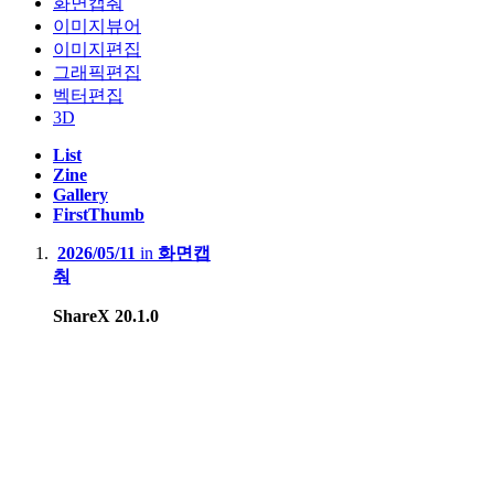
화면캡춰
이미지뷰어
이미지편집
그래픽편집
벡터편집
3D
List
Zine
Gallery
FirstThumb
2026/05/11
in
화면캡
춰
ShareX 20.1.0