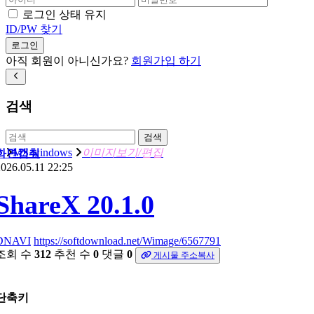
로그인 상태 유지
ID/PW 찾기
로그인
아직 회원이 아니신가요?
회원가입 하기
검색
검색
MS windows
이미지보기/편집
화면캡춰
026.05.11 22:25
ShareX 20.1.0
DNAVI
https://softdownload.net/Wimage/6567791
조회 수
312
추천 수
0
댓글
0
게시물 주소복사
단축키