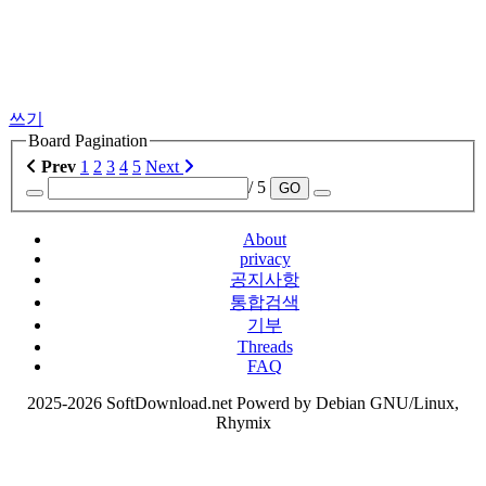
쓰기
Board Pagination
Prev
1
2
3
4
5
Next
/ 5
GO
About
privacy
공지사항
통합검색
기부
Threads
FAQ
2025-2026 SoftDownload.net Powerd by Debian GNU/Linux,
Rhymix