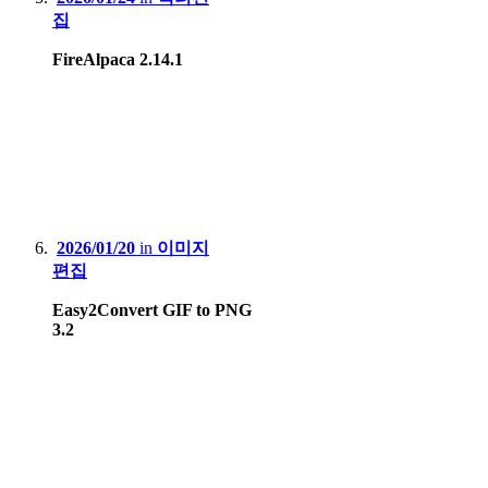
집
FireAlpaca 2.14.1
2026/01/20
in
이미지
편집
Easy2Convert GIF to PNG
3.2