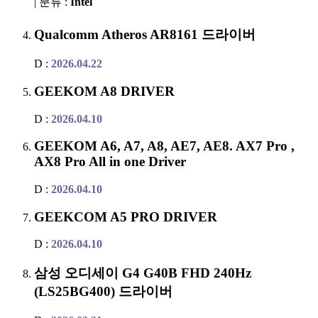
| 분류 :
Intel
Qualcomm Atheros AR8161 드라이버
D :
2026.04.22
GEEKOM A8 DRIVER
D :
2026.04.10
GEEKOM A6, A7, A8, AE7, AE8. AX7 Pro ,
AX8 Pro All in one Driver
D :
2026.04.10
GEEKCOM A5 PRO DRIVER
D :
2026.04.10
삼성 오디세이 G4 G40B FHD 240Hz
(LS25BG400) 드라이버