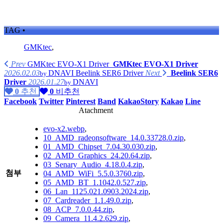
TAG •
GMKtec
,
Prev
GMKtec EVO-X1 Driver
GMKtec EVO-X1 Driver
2026.02.03
DNAVI
Beelink SER6 Driver
Next
Beelink SER6
by
Driver
2026.01.27
DNAVI
by
0
추천
0
비추천
Facebook
Twitter
Pinterest
Band
KakaoStory
Kakao
Line
Atachment
evo-x2.webp
,
10_AMD_radeonsoftware_14.0.33728.0.zip
,
01_AMD_Chipset_7.04.30.030.zip
,
02_AMD_Graphics_24.20.64.zip
,
03_Senary_Audio_4.18.0.4.zip
,
첨부
04_AMD_WiFi_5.5.0.3760.zip
,
05_AMD_BT_1.1042.0.527.zip
,
06_Lan_1125.021.0903.2024.zip
,
07_Cardreader_1.1.49.0.zip
,
08_ACP_7.0.0.44.zip
,
09_Camera_11.4.2.629.zip
,