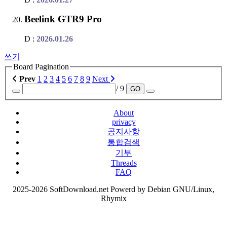
Beelink GTR9 Pro
D :
2026.01.26
쓰기
Board Pagination
Prev
1
2
3
4
5
6
7
8
9
Next
/ 9
GO
About
privacy
공지사항
통합검색
기부
Threads
FAQ
2025-2026 SoftDownload.net Powerd by Debian GNU/Linux,
Rhymix