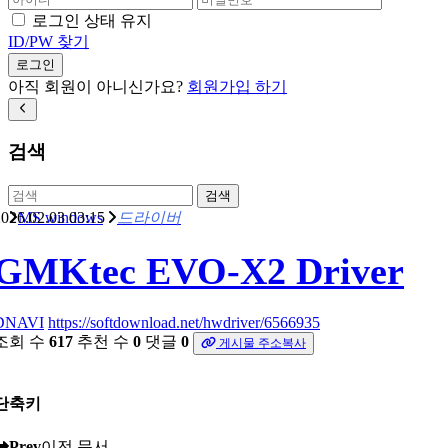
로그인 상태 유지
ID/PW 찾기
로그인
아직 회원이 아니신가요?
회원가입 하기
검색
검색
026.02.03 03:15
MS windows
드라이버
GMKtec EVO-X2 Driver
DNAVI
https://softdownload.net/hwdriver/6566935
조회 수
617
추천 수
0
댓글
0
게시물 주소복사
단축키
Prev
이전 문서