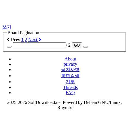
쓰기
Board Pagination
Prev
1
2
Next
/ 2
GO
About
privacy
공지사항
통합검색
기부
Threads
FAQ
2025-2026 SoftDownload.net Powerd by Debian GNU/Linux,
Rhymix