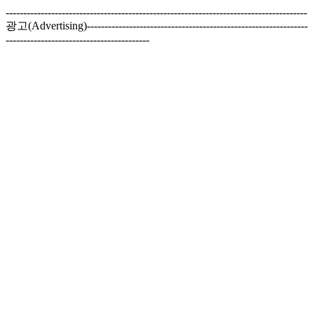
--------------------------------------------------------------------------------------
광고(Advertising)---------------------------------------------------------------
-----------------------------------------