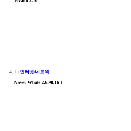
Vivaldi 2.10
Apple iPad 9th gen
Apple iPad Air2
Samsung Galaxy Tab S7+
Lenovo Xiaoxin 2022
Game Console :
Sony PSP, PS3, PS4 Pro, PS5
in
인터넷/네트웍
Microsoft Xbox 360, Xbox One X
Naver Whale 2.6.90.16-1
Nintendo DS Lite, 3DS XL, Switch Lite, Switch
HardKernel Odrid Go Advance Black Edition
Gamepark GP2X-F100
Valve Steam deck LCD