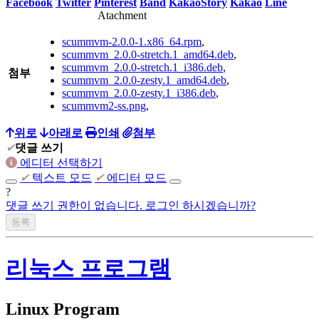
Facebook
Twitter
Pinterest
Band
KakaoStory
Kakao
Line
Atachment
PC :
scummvm-2.0.0-1.x86_64.rpm
,
homebuilt computer
(Intel i7-4790K, ASUS MAXIMUS Ranger Vii,
scummvm_2.0.0-stretch.1_amd64.deb
,
AMD Radeon R290),
scummvm_2.0.0-stretch.1_i386.deb
,
첨부
scummvm_2.0.0-zesty.1_amd64.deb
,
homebuilt computer
(AMD Phenom X4 630, GIGABYTE GA-61P-
scummvm_2.0.0-zesty.1_i386.deb
,
S3, NVIDIA GT8600),
scummvm2-ss.png
,
Apple iMac 2009 late(Intel E7600)
위로
아래로
인쇄
첨부
Apple MacMini 2018(Intel i5-8500B, A1993)
✔
댓글 쓰기
에디터 선택하기
homebuilt computer(
AMD Ryzen 5700x3d, Asrock B450 Steel
✔
텍스트 모드
✔
에디터 모드
Legend, Intel A770)
?
Beelink SER 7 (AMD Ryzen 7840HS)
댓글 쓰기 권한이 없습니다. 로그인 하시겠습니까?
Firebat S1(Intel N100)
리눅스 프로그램
Notebook :
Acer Swift 14 AI 2024(Qualcomm SnapDragon X Plus X1P4200)
Linux Program