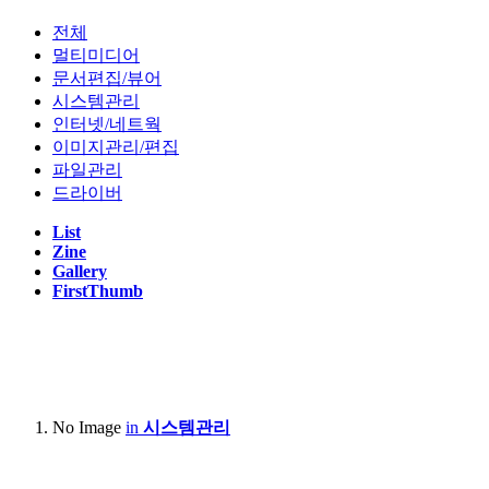
Apple Macbook Air 2022 (M2, A2681)
전체
Lenovo LEGION 5 Pro 16ACH R7 STORM (AMD R7-5800H,
멀티미디어
NVIDIA RTX3060 laptop)
문서편집/뷰어
시스템관리
Lenovo Thinkpad T420s(Intel i5-2540M)
인터넷/네트웍
Apple Macbook Air 2011 Mid( i5-2467M, A1370)
이미지관리/편집
파일관리
드라이버
Server :
List
Zine
Dell PowerEdge R420(Intel XEON E5-2407)
Gallery
Dell PowerEdge R710(Intel XEON E5620 x2, 32GB)
FirstThumb
HP Proliant Microserver Gen8(Intel XEON E3-1230V2)
NAS :
No Image
in
시스템관리
Synology.DS218+
BUFFALO LinkStation Live LS-XL/E