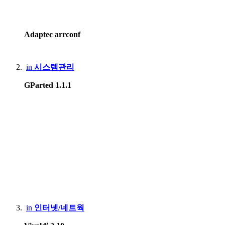
Smartphone
:
Adaptec arrconf
Motorola Edge 20 pro
Apple iPhone 12
in
시스템관리
Apple iPhone 15 Pro Max
GParted 1.1.1
Samsung Galaxy S8
Xiaomi Redmi Note 4, Mi 8
Lenovo Phab2 Pro
Apple iPhone 5
Huawei X3, Nova Smart
Blackberry 9790
in
인터넷/네트웍
Tablet
: