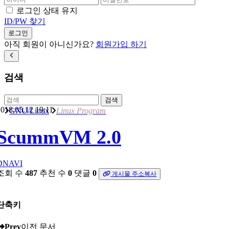
로그인 상태 유지
ID/PW 찾기
로그인
아직 회원이 아니신가요?
회원가입 하기
검색
검색
018.05.12 19:11
GNU/Linux
Linux Program
ScummVM 2.0
DNAVI
조회 수
487
추천 수
0
댓글
0
게시물 주소복사
단축키
Prev
이전 문서