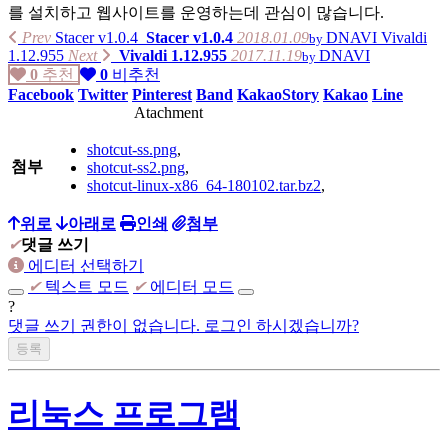
를 설치하고 웹사이트를 운영하는데 관심이 많습니다.
Prev
Stacer v1.0.4
Stacer v1.0.4
2018.01.09
DNAVI
Vivaldi
by
1.12.955
Next
Vivaldi 1.12.955
2017.11.19
DNAVI
by
0
추천
0
비추천
가지고 있는 제품리스트
Facebook
Twitter
Pinterest
Band
KakaoStory
Kakao
Line
Atachment
PC :
shotcut-ss.png
,
homebuilt computer
(Intel i7-4790K, ASUS MAXIMUS Ranger Vii,
첨부
shotcut-ss2.png
,
AMD Radeon R290),
shotcut-linux-x86_64-180102.tar.bz2
,
homebuilt computer
(AMD Phenom X4 630, GIGABYTE GA-61P-
S3, NVIDIA GT8600),
위로
아래로
인쇄
첨부
✔
댓글 쓰기
Apple iMac 2009 late(Intel E7600)
에디터 선택하기
✔
텍스트 모드
✔
에디터 모드
Apple MacMini 2018(Intel i5-8500B, A1993)
?
homebuilt computer(
댓글 쓰기 권한이 없습니다. 로그인 하시겠습니까?
AMD Ryzen 5700x3d, Asrock B450 Steel
Legend, Intel A770)
Beelink SER 7 (AMD Ryzen 7840HS)
리눅스 프로그램
Firebat S1(Intel N100)