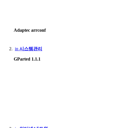
NAS :
Synology.DS218+
BUFFALO LinkStation Live LS-XL/E
Adaptec arrconf
Smartphone
:
in
시스템관리
Motorola Edge 20 pro
GParted 1.1.1
Apple iPhone 12
Apple iPhone 15 Pro Max
Samsung Galaxy S8
Xiaomi Redmi Note 4, Mi 8
Lenovo Phab2 Pro
Apple iPhone 5
Huawei X3, Nova Smart