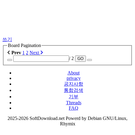
쓰기
Board Pagination
Prev
1
2
Next
/ 2
GO
About
privacy
공지사항
통합검색
기부
Threads
FAQ
2025-2026 SoftDownload.net Powerd by Debian GNU/Linux,
Rhymix