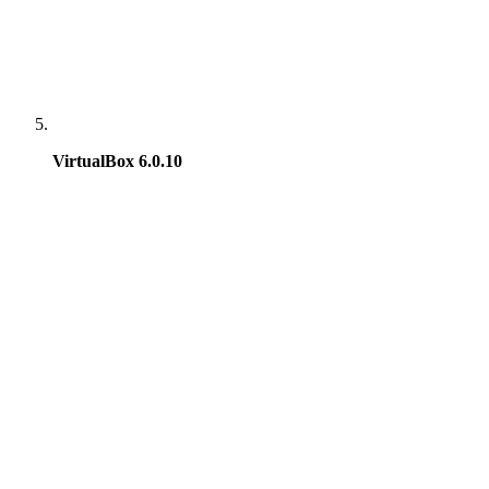
Valve Steam deck LCD
VirtualBox 6.0.10