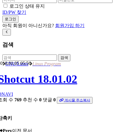
로그인 상태 유지
ID/PW 찾기
로그인
아직 회원이 아니신가요?
회원가입 하기
검색
검색
018.01.05 05:56
GNU/Linux
Linux Program
Shotcut 18.01.02
DNAVI
조회 수
769
추천 수
0
댓글
0
게시물 주소복사
단축키
Prev
이전 문서