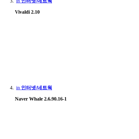
in
인터넷/네트웍
Blackberry 9790
Vivaldi 2.10
Tablet
:
Apple iPad 9th gen
Apple iPad Air2
Samsung Galaxy Tab S7+
Lenovo Xiaoxin 2022
Game Console :
in
인터넷/네트웍
Sony PSP, PS3, PS4 Pro, PS5
Naver Whale 2.6.90.16-1
Microsoft Xbox 360, Xbox One X
Nintendo DS Lite, 3DS XL, Switch Lite, Switch
HardKernel Odrid Go Advance Black Edition
Gamepark GP2X-F100