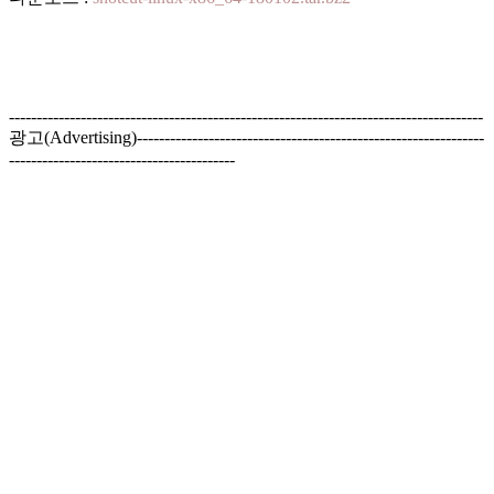
--------------------------------------------------------------------------------------
광고(Advertising)---------------------------------------------------------------
-----------------------------------------