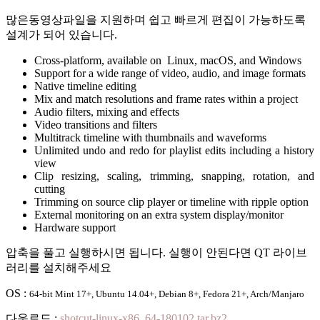
많은동영상파일을 지원하며 쉽고 빠르게 편집이 가능하도록
설계가 되어 있습니다.
Cross-platform, available on Linux, macOS, and Windows
Support for a wide range of video, audio, and image formats
Native timeline editing
Mix and match resolutions and frame rates within a project
Audio filters, mixing and effects
Video transitions and filters
Multitrack timeline with thumbnails and waveforms
Unlimited undo and redo for playlist edits including a history
view
Clip resizing, scaling, trimming, snapping, rotation, and
cutting
Trimming on source clip player or timeline with ripple option
External monitoring on an extra system display/monitor
Hardware support
압축을 풀고 실행하시면 됩니다. 실행이 안된다면 QT 라이브
러리를 설치해주세요
OS :
64-bit Mint 17+, Ubuntu 14.04+, Debian 8+, Fedora 21+, Arch/Manjaro
다운로드 :
shotcut-linux-x86_64-180102.tar.bz2