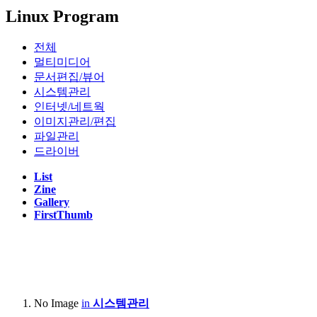
Linux Program
Notebook :
Acer Swift 14 AI 2024(Qualcomm SnapDragon X Plus X1P4200)
전체
멀티미디어
Apple Macbook Air 2022 (M2, A2681)
문서편집/뷰어
시스템관리
Lenovo LEGION 5 Pro 16ACH R7 STORM (AMD R7-5800H,
인터넷/네트웍
NVIDIA RTX3060 laptop)
이미지관리/편집
Lenovo Thinkpad T420s(Intel i5-2540M)
파일관리
드라이버
Apple Macbook Air 2011 Mid( i5-2467M, A1370)
List
Zine
Gallery
Server :
FirstThumb
Dell PowerEdge R420(Intel XEON E5-2407)
Dell PowerEdge R710(Intel XEON E5620 x2, 32GB)
HP Proliant Microserver Gen8(Intel XEON E3-1230V2)
No Image
in
시스템관리