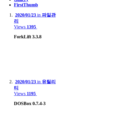
FirstThumb
Synology.DS218+
2020/01/23
in
파일관
BUFFALO LinkStation Live LS-XL/E
리
Views
1395
Smartphone
:
ForkLift 3.3.8
Motorola Edge 20 pro
Apple iPhone 12
Apple iPhone 15 Pro Max
Samsung Galaxy S8
2020/01/23
in
유틸리
Xiaomi Redmi Note 4, Mi 8
티
Views
1195
Lenovo Phab2 Pro
DOSBox 0.7.4-3
Apple iPhone 5
Huawei X3, Nova Smart
Blackberry 9790