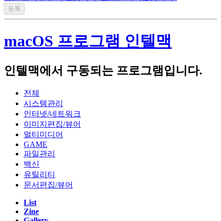
Notebook :
Acer Swift 14 AI 2024(Qualcomm SnapDragon X Plus X1P4200)
macOS 프로그램 인텔맥
Apple Macbook Air 2022 (M2, A2681)
Lenovo LEGION 5 Pro 16ACH R7 STORM (AMD R7-5800H,
NVIDIA RTX3060 laptop)
인텔맥에서 구동되는 프로그램입니다.
Lenovo Thinkpad T420s(Intel i5-2540M)
전체
Apple Macbook Air 2011 Mid( i5-2467M, A1370)
시스템관리
인터넷/네트워크
이미지편집/뷰어
Server :
멀티미디어
GAME
Dell PowerEdge R420(Intel XEON E5-2407)
파일관리
백신
Dell PowerEdge R710(Intel XEON E5620 x2, 32GB)
유틸리티
HP Proliant Microserver Gen8(Intel XEON E3-1230V2)
문서편집/뷰어
List
Zine
NAS :
Gallery