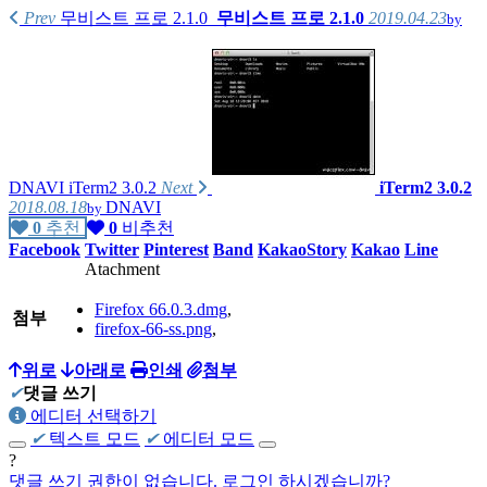
Prev
무비스트 프로 2.1.0
무비스트 프로 2.1.0
2019.04.23
by
가지고 있는 제품리스트
PC :
homebuilt computer
(Intel i7-4790K, ASUS MAXIMUS Ranger Vii,
AMD Radeon R290),
DNAVI
iTerm2 3.0.2
Next
iTerm2 3.0.2
homebuilt computer
(AMD Phenom X4 630, GIGABYTE GA-61P-
2018.08.18
DNAVI
by
S3, NVIDIA GT8600),
0
추천
0
비추천
Facebook
Twitter
Pinterest
Band
KakaoStory
Kakao
Line
Apple iMac 2009 late(Intel E7600)
Atachment
Apple MacMini 2018(Intel i5-8500B, A1993)
Firefox 66.0.3.dmg
,
첨부
firefox-66-ss.png
,
homebuilt computer(
AMD Ryzen 5700x3d, Asrock B450 Steel
Legend, Intel A770)
위로
아래로
인쇄
첨부
Beelink SER 7 (AMD Ryzen 7840HS)
✔
댓글 쓰기
에디터 선택하기
Firebat S1(Intel N100)
✔
텍스트 모드
✔
에디터 모드
?
댓글 쓰기 권한이 없습니다. 로그인 하시겠습니까?