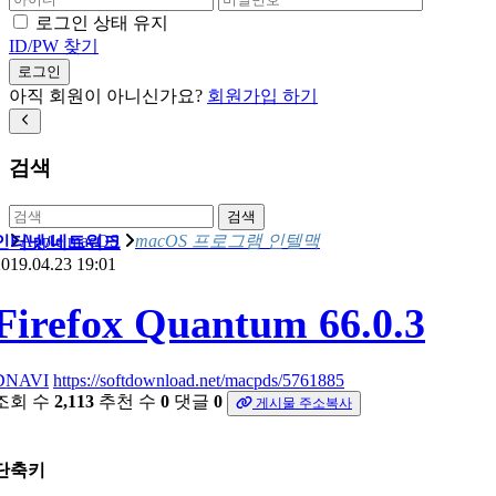
로그인 상태 유지
ID/PW 찾기
로그인
아직 회원이 아니신가요?
회원가입 하기
검색
검색
Apple macOS
macOS 프로그램 인텔맥
인터넷/네트워크
019.04.23 19:01
Firefox Quantum 66.0.3
DNAVI
https://softdownload.net/macpds/5761885
조회 수
2,113
추천 수
0
댓글
0
게시물 주소복사
단축키