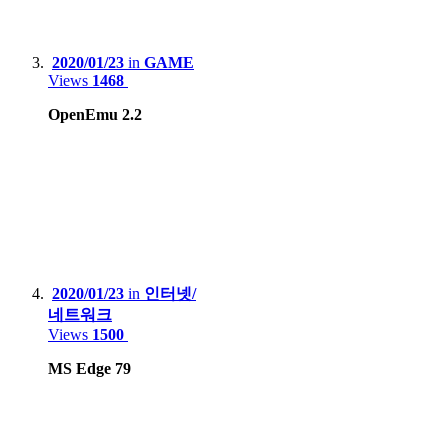
Tablet
:
2020/01/23
in
GAME
Views
1468
Apple iPad 9th gen
OpenEmu 2.2
Apple iPad Air2
Samsung Galaxy Tab S7+
Lenovo Xiaoxin 2022
Game Console :
Sony PSP, PS3, PS4 Pro, PS5
2020/01/23
in
인터넷/
네트워크
Microsoft Xbox 360, Xbox One X
Views
1500
Nintendo DS Lite, 3DS XL, Switch Lite, Switch
MS Edge 79
HardKernel Odrid Go Advance Black Edition
Gamepark GP2X-F100