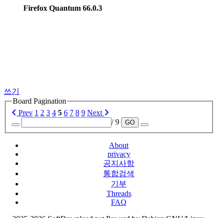
Firefox Quantum 66.0.3
쓰기
Board Pagination
Prev
1
2
3
4
5
6
7
8
9
Next
/ 9
GO
About
privacy
공지사항
통합검색
기부
Threads
FAQ