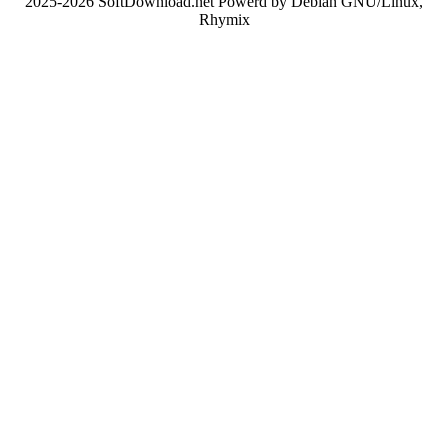
2025-2026 SoftDownload.net Powerd by Debian GNU/Linux,
Rhymix