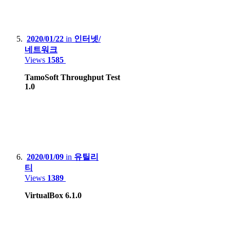
Valve Steam deck LCD
2020/01/22
in
인터넷/
네트워크
Views
1585
TamoSoft Throughput Test
1.0
2020/01/09
in
유틸리
티
Views
1389
VirtualBox 6.1.0