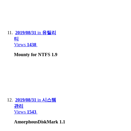
2019/08/31
in
유틸리
티
Views
1438
Mounty for NTFS 1.9
2019/08/31
in
시스템
관리
Views
1543
AmorphousDiskMark 1.1