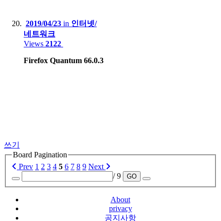
2019/04/23
in
인터넷/
네트워크
Views
2122
Firefox Quantum 66.0.3
쓰기
Board Pagination
Prev
1
2
3
4
5
6
7
8
9
Next
/ 9
GO
About
privacy
공지사항