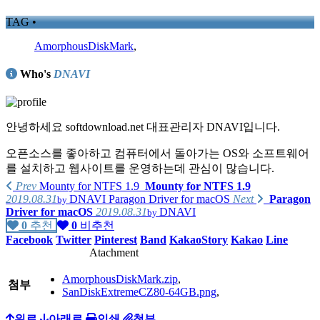
TAG •
AmorphousDiskMark
,
Who's
DNAVI
안녕하세요 softdownload.net 대표관리자 DNAVI입니다.
오픈소스를 좋아하고 컴퓨터에서 돌아가는 OS와 소프트웨어
를 설치하고 웹사이트를 운영하는데 관심이 많습니다.
Prev
Mounty for NTFS 1.9
Mounty for NTFS 1.9
2019.08.31
DNAVI
Paragon Driver for macOS
Next
Paragon
by
Driver for macOS
2019.08.31
DNAVI
by
가지고 있는 제품리스트
0
추천
0
비추천
Facebook
Twitter
Pinterest
Band
KakaoStory
Kakao
Line
PC :
Atachment
homebuilt computer
(Intel i7-4790K, ASUS MAXIMUS Ranger Vii,
AmorphousDiskMark.zip
,
AMD Radeon R290),
첨부
SanDiskExtremeCZ80-64GB.png
,
homebuilt computer
(AMD Phenom X4 630, GIGABYTE GA-61P-
S3, NVIDIA GT8600),
위로
아래로
인쇄
첨부