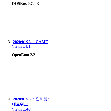
DOSBox 0.7.4-3
Apple iPhone 15 Pro Max
Samsung Galaxy S8
Xiaomi Redmi Note 4, Mi 8
Lenovo Phab2 Pro
Apple iPhone 5
2020/01/23
in
GAME
Views
1471
Huawei X3, Nova Smart
OpenEmu 2.2
Blackberry 9790
Tablet
:
Apple iPad 9th gen
Apple iPad Air2
Samsung Galaxy Tab S7+
2020/01/23
in
인터넷/
네트워크
Lenovo Xiaoxin 2022
Views
1508