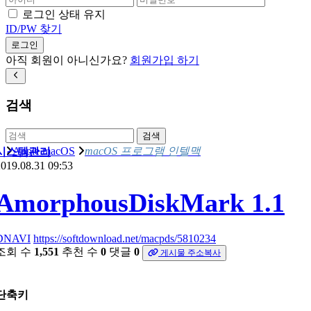
로그인 상태 유지
ID/PW 찾기
로그인
아직 회원이 아니신가요?
회원가입 하기
검색
검색
Apple macOS
macOS 프로그램 인텔맥
시스템관리
019.08.31 09:53
AmorphousDiskMark 1.1
DNAVI
https://softdownload.net/macpds/5810234
조회 수
1,551
추천 수
0
댓글
0
게시물 주소복사
단축키