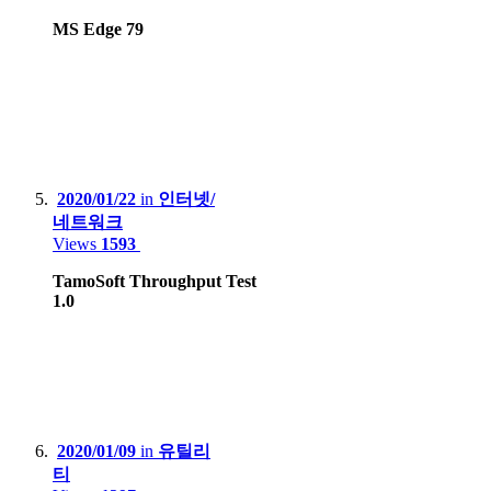
MS Edge 79
Game Console :
Sony PSP, PS3, PS4 Pro, PS5
Microsoft Xbox 360, Xbox One X
Nintendo DS Lite, 3DS XL, Switch Lite, Switch
2020/01/22
in
인터넷/
HardKernel Odrid Go Advance Black Edition
네트워크
Gamepark GP2X-F100
Views
1593
Valve Steam deck LCD
TamoSoft Throughput Test
1.0
2020/01/09
in
유틸리
티