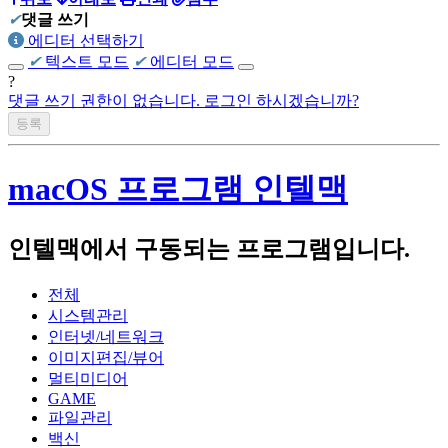
✔
댓글 쓰기
Apple iMac 2009 late(Intel E7600)
에디터 선택하기
✔
텍스트 모드
✔
에디터 모드
Apple MacMini 2018(Intel i5-8500B, A1993)
?
homebuilt computer(
댓글 쓰기 권한이 없습니다. 로그인 하시겠습니까?
AMD Ryzen 5700x3d, Asrock B450 Steel
Legend, Intel A770)
Beelink SER 7 (AMD Ryzen 7840HS)
macOS 프로그램 인텔맥
Firebat S1(Intel N100)
인텔맥에서 구동되는 프로그램입니다.
Notebook :
Acer Swift 14 AI 2024(Qualcomm SnapDragon X Plus X1P4200)
전체
시스템관리
Apple Macbook Air 2022 (M2, A2681)
인터넷/네트워크
Lenovo LEGION 5 Pro 16ACH R7 STORM (AMD R7-5800H,
이미지편집/뷰어
NVIDIA RTX3060 laptop)
멀티미디어
GAME
Lenovo Thinkpad T420s(Intel i5-2540M)
파일관리
백신
Apple Macbook Air 2011 Mid( i5-2467M, A1370)