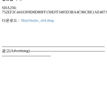
SHA256:
752EF2C44163F8D8D80FF150EFF3495D3BA4C96CBE1AE407
다운로드 :
MstyStudio_x64.dmg
--------------------------------------------------------------------------------------
광고(Advertising)---------------------------------------------------------------
-----------------------------------------