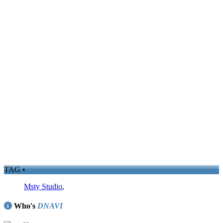
TAG •
Msty Studio
,
Who's
DNAVI