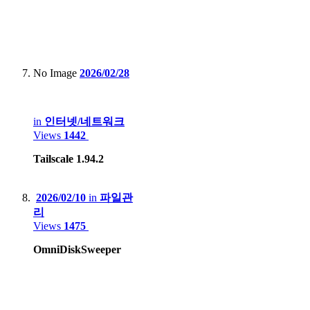
No Image
2026/02/28
in
인터넷/네트워크
Views
1442
Tailscale 1.94.2
2026/02/10
in
파일관
리
Views
1475
OmniDiskSweeper