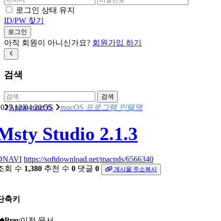
로그인 상태 유지
ID/PW 찾기
로그인
아직 회원이 아니신가요?
회원가입 하기
검색
검색
025.12.04 20:55
Apple macOS
macOS 프로그램 인텔맥
Msty Studio 2.1.3
DNAVI
https://softdownload.net/macpds/6566340
조회 수
1,380
추천 수
0
댓글
0
게시물 주소복사
단축키
Prev
이전 문서