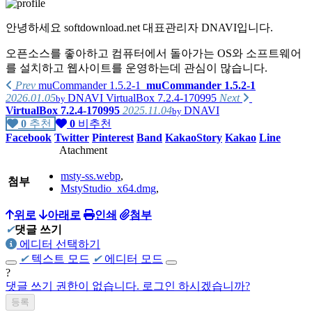
안녕하세요 softdownload.net 대표관리자 DNAVI입니다.
오픈소스를 좋아하고 컴퓨터에서 돌아가는 OS와 소프트웨어
를 설치하고 웹사이트를 운영하는데 관심이 많습니다.
Prev
muCommander 1.5.2-1
muCommander 1.5.2-1
2026.01.05
DNAVI
VirtualBox 7.2.4-170995
Next
by
VirtualBox 7.2.4-170995
2025.11.04
DNAVI
by
가지고 있는 제품리스트
0
추천
0
비추천
Facebook
Twitter
Pinterest
Band
KakaoStory
Kakao
Line
PC :
Atachment
homebuilt computer
(Intel i7-4790K, ASUS MAXIMUS Ranger Vii,
msty-ss.webp
,
AMD Radeon R290),
첨부
MstyStudio_x64.dmg
,
homebuilt computer
(AMD Phenom X4 630, GIGABYTE GA-61P-
S3, NVIDIA GT8600),
위로
아래로
인쇄
첨부
✔
댓글 쓰기
Apple iMac 2009 late(Intel E7600)
에디터 선택하기
✔
텍스트 모드
✔
에디터 모드
Apple MacMini 2018(Intel i5-8500B, A1993)
?
homebuilt computer(
댓글 쓰기 권한이 없습니다. 로그인 하시겠습니까?
AMD Ryzen 5700x3d, Asrock B450 Steel
Legend, Intel A770)