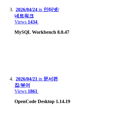
Apple iPhone 5
2026/04/24
in
인터넷/
네트워크
Huawei X3, Nova Smart
Views
1434
Blackberry 9790
MySQL Workbench 8.0.47
Tablet
:
Apple iPad 9th gen
Apple iPad Air2
Samsung Galaxy Tab S7+
2026/04/21
in
문서편
집/뷰어
Lenovo Xiaoxin 2022
Views
1861
OpenCode Desktop 1.14.19
Game Console :
Sony PSP, PS3, PS4 Pro, PS5
Microsoft Xbox 360, Xbox One X