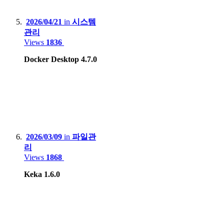
Nintendo DS Lite, 3DS XL, Switch Lite, Switch
2026/04/21
in
시스템
HardKernel Odrid Go Advance Black Edition
관리
Gamepark GP2X-F100
Views
1836
Valve Steam deck LCD
Docker Desktop 4.7.0
2026/03/09
in
파일관
리
Views
1868
Keka 1.6.0