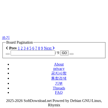
쓰기
Board Pagination
Prev
1
2
3
4
5
6
7
8
9
Next
/ 9
GO
About
privacy
공지사항
통합검색
기부
Threads
FAQ
2025-2026 SoftDownload.net Powerd by Debian GNU/Linux,
Rhymix