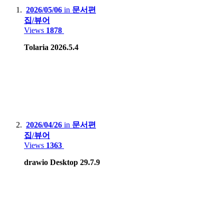
2026/05/06
in
문서편
HP Proliant Microserver Gen8(Intel XEON E3-1230V2)
집/뷰어
Views
1878
Tolaria 2026.5.4
NAS :
Synology.DS218+
BUFFALO LinkStation Live LS-XL/E
Smartphone
:
2026/04/26
in
문서편
Motorola Edge 20 pro
집/뷰어
Views
1363
Apple iPhone 12
drawio Desktop 29.7.9
Apple iPhone 15 Pro Max
Samsung Galaxy S8
Xiaomi Redmi Note 4, Mi 8
Lenovo Phab2 Pro