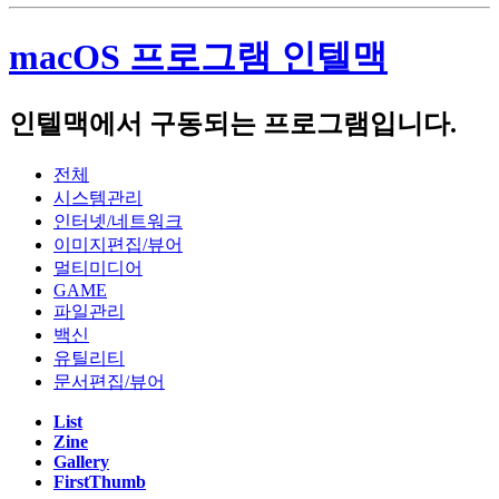
Beelink SER 7 (AMD Ryzen 7840HS)
macOS 프로그램 인텔맥
Firebat S1(Intel N100)
인텔맥에서 구동되는 프로그램입니다.
Notebook :
Acer Swift 14 AI 2024(Qualcomm SnapDragon X Plus X1P4200)
전체
시스템관리
Apple Macbook Air 2022 (M2, A2681)
인터넷/네트워크
Lenovo LEGION 5 Pro 16ACH R7 STORM (AMD R7-5800H,
이미지편집/뷰어
NVIDIA RTX3060 laptop)
멀티미디어
GAME
Lenovo Thinkpad T420s(Intel i5-2540M)
파일관리
백신
Apple Macbook Air 2011 Mid( i5-2467M, A1370)
유틸리티
문서편집/뷰어
Server :
List
Zine
Dell PowerEdge R420(Intel XEON E5-2407)
Gallery
FirstThumb
Dell PowerEdge R710(Intel XEON E5620 x2, 32GB)